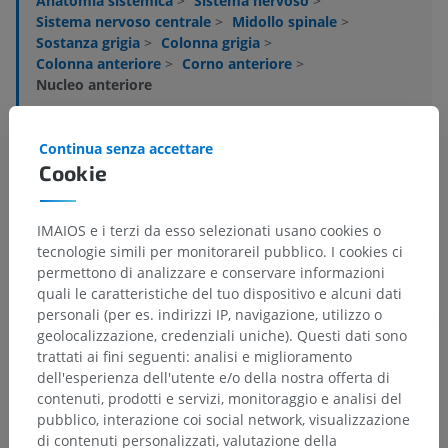
Anatomia sistemica
>
Sistema nervoso
>
Sistema nervoso centrale
>
Midollo spinale
>
Sostanza grigia
>
Colonna grigia
>
Colonna anteriore
>
Corno anteriore
>
Nucleo anteriore
Strutture sottostanti:
Non sono presenti strutture
soggiacenti per questa parte anatomica
Continua senza accettare
Cookie
Neuroanatomia umana
IMAIOS e i terzi da esso selezionati usano cookies o
tecnologie simili per monitorareil pubblico. I cookies ci
permettono di analizzare e conservare informazioni
quali le caratteristiche del tuo dispositivo e alcuni dati
Traduzioni
personali (per es. indirizzi IP, navigazione, utilizzo o
geolocalizzazione, credenziali uniche). Questi dati sono
trattati ai fini seguenti: analisi e miglioramento
dell'esperienza dell'utente e/o della nostra offerta di
contenuti, prodotti e servizi, monitoraggio e analisi del
Hai notato un errore?
pubblico, interazione coi social network, visualizzazione
Non esitare a suggerire una correzione, traduzione o
di contenuti personalizzati, valutazione della