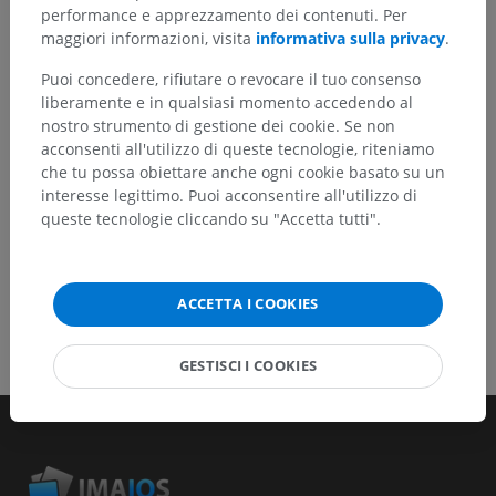
un miglioramento dei contenuti.
performance e apprezzamento dei contenuti. Per
maggiori informazioni, visita
informativa sulla privacy
.
Segnala un problema
Puoi concedere, rifiutare o revocare il tuo consenso
liberamente e in qualsiasi momento accedendo al
nostro strumento di gestione dei cookie. Se non
SCARICA L'APP
acconsenti all'utilizzo di queste tecnologie, riteniamo
che tu possa obiettare anche ogni cookie basato su un
interesse legittimo. Puoi acconsentire all'utilizzo di
queste tecnologie cliccando su "Accetta tutti".
ACCETTA I COOKIES
GESTISCI I COOKIES