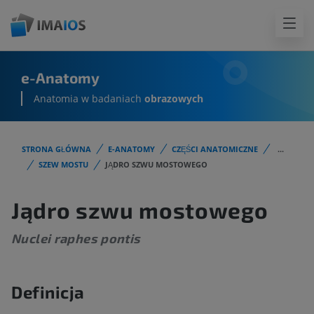
e-Anatomy
Anatomia w badaniach
obrazowych
STRONA GŁÓWNA
E-ANATOMY
CZĘŚCI ANATOMICZNE
...
SZEW MOSTU
JĄDRO SZWU MOSTOWEGO
Jądro szwu mostowego
Nuclei raphes pontis
Definicja