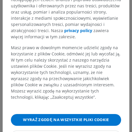
użytkownika i oferowanych przez nas treści, produktów
Tłumaczenia
oraz usług, pomiar i analiza popularności strony,
interakcje z mediami społecznościowymi, wyświetlanie
spersonalizowanych treści, pomiar wydajności i
atrakcyjności treści. Nasza
privacy policy
zawiera
Zauważyłeś błąd?
więcej informacji w tym zakresie.
Zachęcamy do przesyłania sugestii poprawek,
Masz prawo w dowolnym momencie udzielić zgody na
tłumaczeń lub innych treści, które przełożą się na
korzystanie z plików Cookie, odmówić jej lub wycofać ją.
lepszą jakość materiałów.
W tym celu należy skorzystać z naszego narzędzia
ustawień plików Cookie. Jeśli nie wyrazisz zgody na
Zgłoś problem
wykorzystanie tych technologii, uznamy, że nie
wyrażasz zgody na przechowywanie jakichkolwiek
plików Cookie w związku z uzasadnionym interesem.
Możesz wyrazić zgodę na wykorzystanie tych
POBIERZ APLIKACJĘ
technologii, klikając „Zaakceptuj wszystkie”.
WYRAŹ ZGODĘ NA WSZYSTKIE PLIKI COOKIE