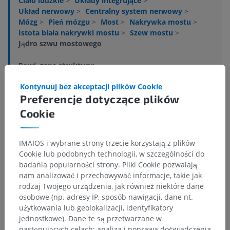
Ciało ludzkie
>
Układy integrujące
>
Układ nerwowy
>
Centralny system nerwowy
>
Mózg
>
Pień mózgu
>
Most
>
Nakrywka mostu
>
Istota biała nakrywki mostu
>
Szew mostu
>
Jądro szwu mostowego
Powiązane struktury:
Jądro górne środkowe; jądro szwu pośrodkowe
Kontynuuj bez akceptacji plików Cookie
Jądro szwu tylne; jądro szwu grzbietowe
Preferencje dotyczące plików
Cookie
Anatomia człowieka 1
IMAIOS i wybrane strony trzecie korzystają z plików
Cookie lub podobnych technologii, w szczególności do
Neuroanatomia człowieka
badania popularności strony. Pliki Cookie pozwalają
nam analizować i przechowywać informacje, takie jak
rodzaj Twojego urządzenia, jak również niektóre dane
osobowe (np. adresy IP, sposób nawigacji, dane nt.
Porównawcza anatomia zwierząt
użytkowania lub geolokalizacji, identyfikatory
jednostkowe). Dane te są przetwarzane w
następujących celach: analiza i poprawa doświadczenia