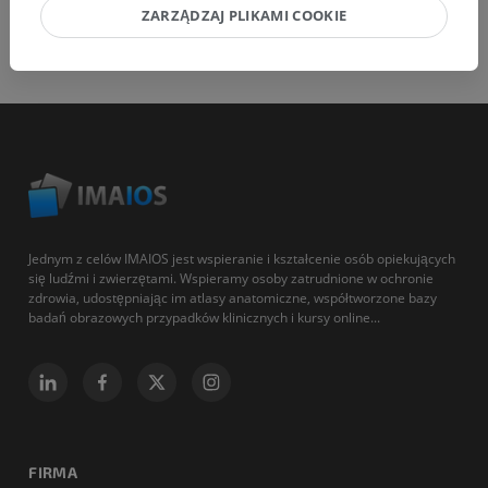
ZARZĄDZAJ PLIKAMI COOKIE
Jednym z celów IMAIOS jest wspieranie i kształcenie osób opiekujących
się ludźmi i zwierzętami. Wspieramy osoby zatrudnione w ochronie
zdrowia, udostępniając im atlasy anatomiczne, współtworzone bazy
badań obrazowych przypadków klinicznych i kursy online...
FIRMA