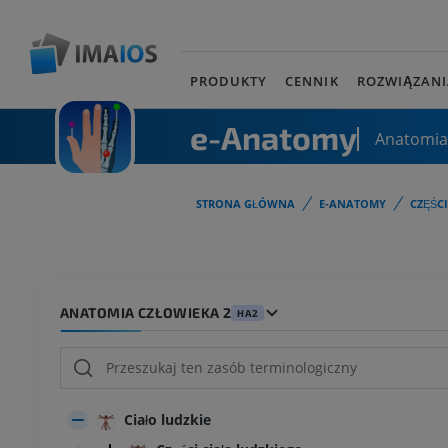
PRODUKTY
CENNIK
ROZWIĄZANI
e-Anatomy
Anatomia
STRONA GŁÓWNA
E-ANATOMY
CZĘŚC
ANATOMIA CZŁOWIEKA 2
HA2
Ciało ludzkie