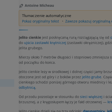
Antoine Micheau
Tłumaczenie automatyczne
Pokaż oryginalny tekst
Zawsze pokazuj oryginalną d
Jelito cienkie
jest poskręcaną rurą rozciągającą się od
o
do
ujścia zastawki krętniczej
(zastawki okrężniczej), gdz
jelita grubego.
Mierzy około 7 metrów długości i stopniowo zmniejsza s
od początku do końca.
Jelito cienkie leży w środkowej i dolnej części jamy brzu
otoczone jest od góry i z boków przez
jelito grube
. Część
cienkiego schodzi poniżej górnego otworu miednicy i le
odbytnicą
.
Od przodu pozostaje w stosunku do
sieci większej
i ści
brzusznej, a z kręgosłupem łączy je fałd otrzewnej —
kr
Jelito cienkie dzieli się na trzy odcinki:
dwunastnicę
,
jel