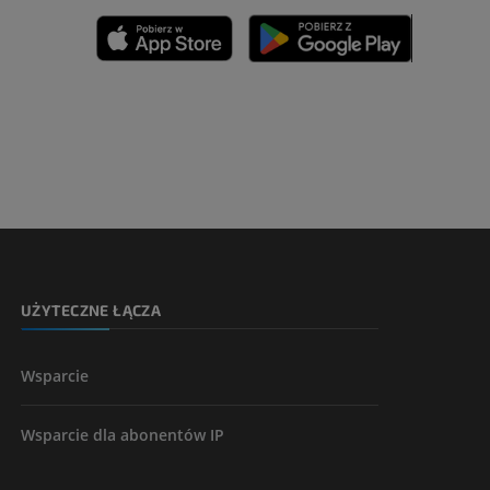
zyny dolnej
 nogi
kończyny
UŻYTECZNE ŁĄCZA
Wsparcie
Wsparcie dla abonentów IP