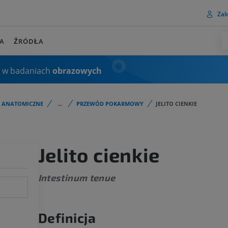
Zalo
A
ŹRÓDŁA
 w badaniach
obrazowych
I ANATOMICZNE
...
PRZEWÓD POKARMOWY
JELITO CIENKIE
Jelito cienkie
Intestinum tenue
Definicja