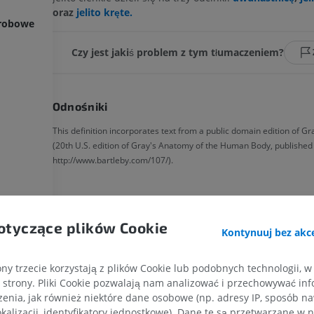
oraz
jelito kręte.
trobowe
Czy jest jakiś problem z tym tłumaczeniem?
Odnośniki
This definition incorporates text from a public domain edition of G
(20th U.S. edition of Gray's Anatomy of the Human Body, published
http://www.bartleby.com/107/).
Galeria
otyczące plików Cookie
Kontynuuj bez akce
ny trzecie korzystają z plików Cookie lub podobnych technologii, w
strony. Pliki Cookie pozwalają nam analizować i przechowywać info
enia, jak również niektóre dane osobowe (np. adresy IP, sposób naw
kalizacji, identyfikatory jednostkowe). Dane te są przetwarzane w 