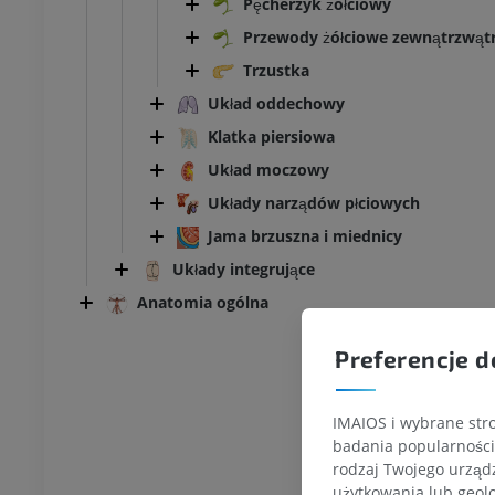
Pęcherzyk żołciowy
Przewody żółciowe zewnątrzwą
Trzustka
Układ oddechowy
Klatka piersiowa
Układ moczowy
Układy narządów płciowych
Jama brzuszna i miednicy
Układy integrujące
Anatomia ogólna
Preferencje d
IMAIOS i wybrane stro
badania popularności 
rodzaj Twojego urządz
użytkowania lub geolo