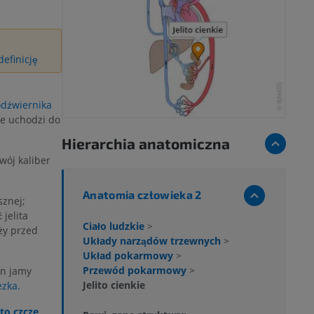
efinicję
dźwiernika
ie uchodzi do
Hierarchia anatomiczna
wój kaliber
Anatomia człowieka 2
sznej;
 jelita
Ciało ludzkie
>
ży przed
Układy narządów trzewnych
>
Układ pokarmowy
>
Przewód pokarmowy
>
an jamy
Jelito cienkie
ezka.
ito czcze