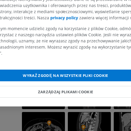
wiadczenia użytkownika i oferowanych przez nas treści, produktów 
strony, interakcje z mediami społecznościowymi, wyświetlanie sper
trakcyjności treści. Nasza
privacy policy
zawiera więcej informacji 
KOŃCZYNA GÓRNA
KOŃCZYNA DOLNA
m momencie udzielić zgody na korzystanie z plików Cookie, odmówi
rzystać z naszego narzędzia ustawień plików Cookie. Jeśli nie wyra
chnologii, uznamy, że nie wyrażasz zgody na przechowywanie jakic
RM kończyny górnej
Kończyna doln
asadnionym interesem. Możesz wyrazić zgodę na wykorzystanie tych
RM
Ilustracje
”.
PREMIUM
PREMIUM
RM obojczyka
RTG kończyny 
RM
Radiografia
WYRAŹ ZGODĘ NA WSZYSTKIE PLIKI COOKIE
PREMIUM
ZA DARMO
ZARZĄDZAJ PLIKAMI COOKIE
RM nadgarstka
RM kończyny d
RM
RM
PREMIUM
PREMIUM
RM łokcia
Obraz MRI sta
RM
biodrowego