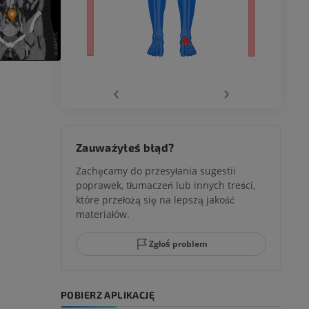
wu
‹
›
 kolana
Zauważyłeś błąd?
Zachęcamy do przesyłania sugestii
poprawek, tłumaczeń lub innych treści,
które przełożą się na lepszą jakość
ci stępu
materiałów.
Zgłoś problem
ia
POBIERZ APLIKACJĘ