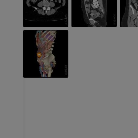
RM
PREMIUM
PREMIUM
RM dłoni
RM
Obraz MRI sta
kolanowego
PREMIUM
RM
PREMIUM
RTG kończyny górnej
Radiografia
Artrografia TK
PREMIUM
Artrogram TK
PREMIUM
Kończyna górna
Ilustracje
RM kostki i koś
PREMIUM
RM
PREMIUM
Arteriografia kończyny
górnej
Angiografia
RM przodostop
RM
ZA DARMO
PREMIUM