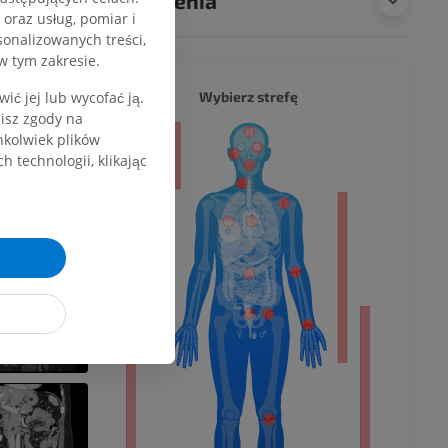
Tłumaczenia
oraz usług, pomiar i
sonalizowanych treści,
w tym zakresie.
CAŁY O
Wybierz strefę
ć jej lub wycofać ją.
zisz zgody na
hkolwiek plików
a
 technologii, klikając
dolnej
olnej
wu