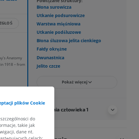
Powiązane struktury:
Błona surowicza
Utkanie podsurowicze
ZGŁOŚ
Warstwa mięśniowa
Utkanie podśluzowe
Błona śluzowa jelita cienkiego
Fałdy okrężne
Dwunastnica
ray's Anatomy
 in 1918 – from
Jelito czcze
Pokaż więcej
ptacji plików Cookie
Anatomia człowieka 1
 szczególności do
rmacje, takie jak
igacji, dane nt.
następujących celach: