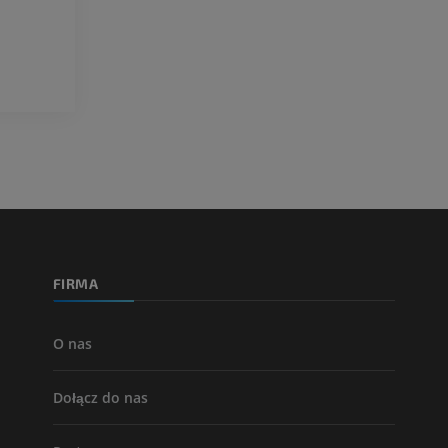
Projekt Obrazowanie
Człowieka
Obraz CTA końc
Fotografia
TK
PREMIUM
PREMIUM
Tętnice i kości
TK
ZA DARMO
Arteriografia 
dolnej
Angiografia
FIRMA
ZA DARMO
O nas
Dołącz do nas