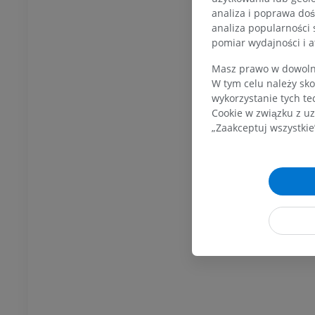
analiza i poprawa doś
analiza popularności 
pomiar wydajności i a
KOSTKA-STOPA
Masz prawo w dowolny
W tym celu należy sko
wykorzystanie tych te
MRI stawu
MRI stawu skokowego
Cookie w związku z uz
owego
RM
„Zaakceptuj wszystkie
PREMIUM
UM
RM przodostopia
afia TK kolana
RM
ram TK
PREMIUM
UM
RM kończyny dolnej
czyny dolnej
RM
PREMIUM
UM
RTG kończyny dolnej
ńczyny dolnej
Radiografia