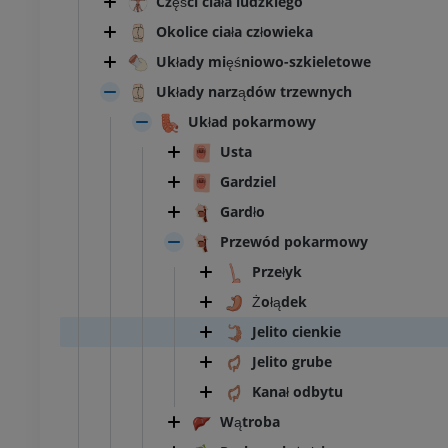
Części ciała ludzkiego
Okolice ciała człowieka
Układy mięśniowo-szkieletowe
Układy narządów trzewnych
Układ pokarmowy
Usta
Gardziel
Gardło
Przewód pokarmowy
Przełyk
Żołądek
Jelito cienkie
Jelito grube
Kanał odbytu
Wątroba