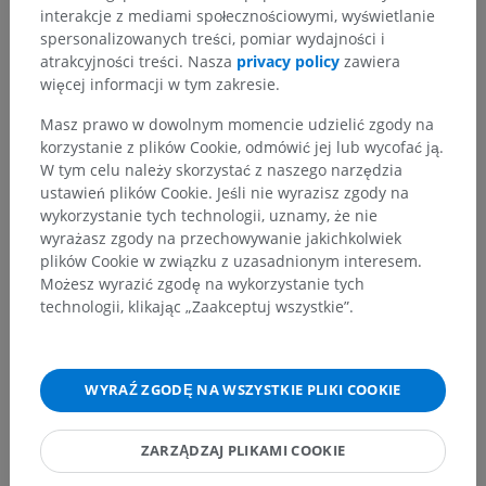
interakcje z mediami społecznościowymi, wyświetlanie
spersonalizowanych treści, pomiar wydajności i
atrakcyjności treści. Nasza
privacy policy
zawiera
więcej informacji w tym zakresie.
Masz prawo w dowolnym momencie udzielić zgody na
korzystanie z plików Cookie, odmówić jej lub wycofać ją.
W tym celu należy skorzystać z naszego narzędzia
ustawień plików Cookie. Jeśli nie wyrazisz zgody na
wykorzystanie tych technologii, uznamy, że nie
wyrażasz zgody na przechowywanie jakichkolwiek
plików Cookie w związku z uzasadnionym interesem.
Możesz wyrazić zgodę na wykorzystanie tych
Hierarchia anatomiczna
technologii, klikając „Zaakceptuj wszystkie”.
Anatomia człowieka 2
WYRAŹ ZGODĘ NA WSZYSTKIE PLIKI COOKIE
Anatomia człowieka 1
ZARZĄDZAJ PLIKAMI COOKIE
Anatomia układu kostnego
>
Układ nerwowy
>