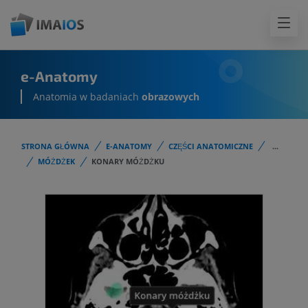
e-Anatomy
Anatomia w badaniach
obrazowych
STRONA GŁÓWNA
E-ANATOMY
CZĘŚCI ANATOMICZNE
...
MÓŻDŻEK
KONARY MÓŻDŻKU