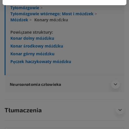
Centralny system nerwowy
>
Mózg
>
Tyłomózgowie
>
Tyłomózgowie wtórnego; Most i móżdżek
>
Móżdżek
>
Konary móżdżku
Powiązane struktury:
Konar dolny móżdżku
Konar środkowy móżdżku
Konar górny móżdżku
Pęczek haczykowaty móżdżku
Neuroanatomia człowieka
Tłumaczenia