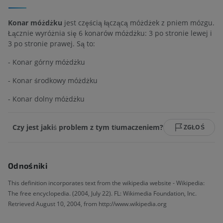
Konar móżdżku
jest częścią łączącą móżdżek z pniem mózgu.
Łącznie wyróżnia się 6 konarów móżdżku: 3 po stronie lewej i
3 po stronie prawej. Są to:
- Konar górny móżdżku
- Konar środkowy móżdżku
- Konar dolny móżdżku
Czy jest jakiś problem z tym tłumaczeniem?
ZGŁOŚ
Odnośniki
This definition incorporates text from the wikipedia website - Wikipedia:
The free encyclopedia. (2004, July 22). FL: Wikimedia Foundation, Inc.
Retrieved August 10, 2004, from http://www.wikipedia.org