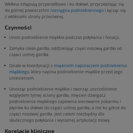
Włókna zstępują przyśrodkowo i ku dołowi, przyczepiając się
do górnej powierzchni
rozcięgna podniebiennego
i łącząc się
z włóknami strony przeciwnej.
Czynności
Unosi podniebienie miękkie podczas połykania i fonacji.
Zamyka cieśń gardła, oddzielając część nosową gardła od
części ustnej gardła.
Działa w koordynacji z
mięśniem napinaczem podniebienia
miękkiego
, który napina podniebienie miękkie przed jego
uniesieniem.
Unosząc podniebienie miękkie i tworząc uszczelnienie
względem tylnej ściany gardła, mięsień dźwigacz
podniebienia miękkiego zapewnia kierowanie pokarmu i
płynów ku dołowi do części ustnej gardła, a nie ku górze do
części nosowej gardła. Jest zatem niezbędny dla
skutecznego połykania i wyraźnej artykulacji mowy.
Korelacje kliniczne