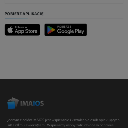
POBIERZ APLIKACJĘ
Jednym z celów IMAIOS jest wspieranie i kształcenie osób opiekujących
się ludźmi i zwierzętami. Wspieramy osoby zatrudnione w ochronie