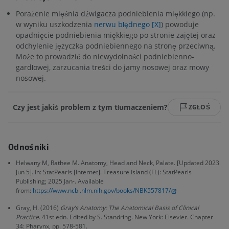
Porażenie mięśnia dźwigacza podniebienia miękkiego (np.
w wyniku uszkodzenia
nerwu błędnego [X]
) powoduje
opadnięcie podniebienia miękkiego po stronie zajętej oraz
odchylenie języczka podniebiennego na stronę przeciwną.
Może to prowadzić do niewydolności podniebienno-
gardłowej, zarzucania treści do jamy nosowej oraz mowy
nosowej.
Czy jest jakiś problem z tym tłumaczeniem?
ZGŁOŚ
Odnośniki
Helwany M, Rathee M. Anatomy, Head and Neck, Palate. [Updated 2023
Jun 5]. In: StatPearls [Internet]. Treasure Island (FL): StatPearls
Publishing; 2025 Jan-. Available
from:
https://www.ncbi.nlm.nih.gov/books/NBK557817/
Gray, H. (2016)
Gray’s Anatomy: The Anatomical Basis of Clinical
Practice
. 41st edn. Edited by S. Standring. New York: Elsevier. Chapter
34: Pharynx, pp. 578-581.