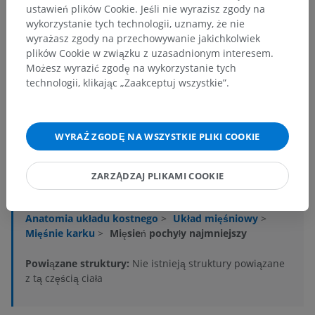
ustawień plików Cookie. Jeśli nie wyrazisz zgody na
wykorzystanie tych technologii, uznamy, że nie
wyrażasz zgody na przechowywanie jakichkolwiek
plików Cookie w związku z uzasadnionym interesem.
Możesz wyrazić zgodę na wykorzystanie tych
technologii, klikając „Zaakceptuj wszystkie”.
Hierarchia anatomiczna
WYRAŹ ZGODĘ NA WSZYSTKIE PLIKI COOKIE
Anatomia człowieka 2
ZARZĄDZAJ PLIKAMI COOKIE
Anatomia człowieka 1
Anatomia układu kostnego
>
Układ mięśniowy
>
Mięśnie karku
>
Mięsień pochyły najmniejszy
Powiązane struktury:
Nie istnieją struktury powiązane
z tą częścią ciała