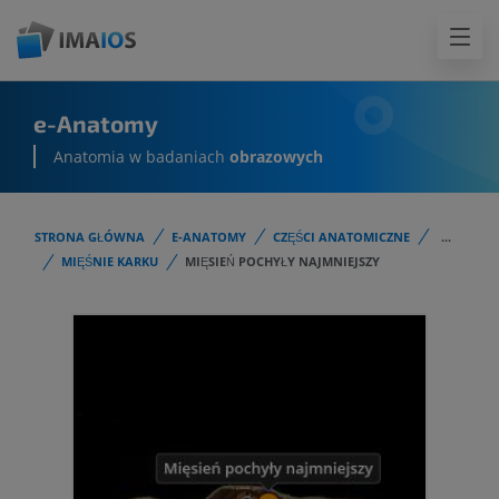
e-Anatomy
Anatomia w badaniach
obrazowych
STRONA GŁÓWNA
E-ANATOMY
CZĘŚCI ANATOMICZNE
...
MIĘŚNIE KARKU
MIĘSIEŃ POCHYŁY NAJMNIEJSZY