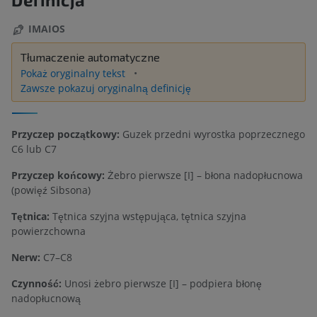
IMAIOS
Tłumaczenie automatyczne
Pokaż oryginalny tekst
Zawsze pokazuj oryginalną definicję
Przyczep początkowy:
Guzek przedni wyrostka poprzecznego
C6 lub C7
Przyczep końcowy:
Żebro pierwsze [I] – błona nadopłucnowa
(powięź Sibsona)
Tętnica:
Tętnica szyjna wstępująca, tętnica szyjna
powierzchowna
Nerw:
C7–C8
Czynność:
Unosi żebro pierwsze [I] – podpiera błonę
nadopłucnową