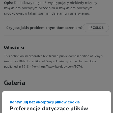
Opis:
Dodatkowy mięsień, występujący niekiedy między
mięśniem pochyłym przednim a mięśniem pochyłym
środkowym, o takim samym działaniu i unerwieniu.
Czy jest jakiś problem z tym tłumaczeniem?
ZGŁOŚ
Odnośniki
This definition incorporates text from a public domain edition of Gray's
Anatomy (20th U.S. edition of Gray's Anatomy of the Human Body,
published in 1918 – from http://www.bartleby.com/107/).
Galeria
Kontynuuj bez akceptacji plików Cookie
Preferencje dotyczące plików