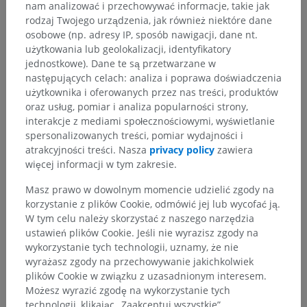
nam analizować i przechowywać informacje, takie jak
zanim staną się powierzchowne; gałąź dwunastego nerwu
rodzaj Twojego urządzenia, jak również niektóre dane
piersiowego osiąga na przykład skórę tuż powyżej grzebienia
osobowe (np. adresy IP, sposób nawigacji, dane nt.
kości biodrowej.
użytkowania lub geolokalizacji, identyfikatory
jednostkowe). Dane te są przetwarzane w
następujących celach: analiza i poprawa doświadczenia
Czy jest jakiś problem z tym tłumaczeniem?
ZGŁOŚ
użytkownika i oferowanych przez nas treści, produktów
oraz usług, pomiar i analiza popularności strony,
interakcje z mediami społecznościowymi, wyświetlanie
Odnośniki
spersonalizowanych treści, pomiar wydajności i
atrakcyjności treści. Nasza
privacy policy
zawiera
This definition incorporates text from a public domain edition of Gray's
więcej informacji w tym zakresie.
Anatomy (20th U.S. edition of Gray's Anatomy of the Human Body,
published in 1918 – from http://www.bartleby.com/107/).
Masz prawo w dowolnym momencie udzielić zgody na
korzystanie z plików Cookie, odmówić jej lub wycofać ją.
W tym celu należy skorzystać z naszego narzędzia
Galeria
ustawień plików Cookie. Jeśli nie wyrazisz zgody na
wykorzystanie tych technologii, uznamy, że nie
wyrażasz zgody na przechowywanie jakichkolwiek
plików Cookie w związku z uzasadnionym interesem.
Możesz wyrazić zgodę na wykorzystanie tych
technologii, klikając „Zaakceptuj wszystkie”.