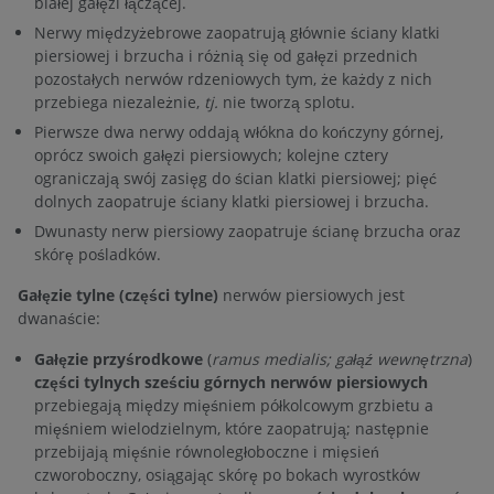
białej gałęzi łączącej.
Nerwy międzyżebrowe zaopatrują głównie ściany klatki
piersiowej i brzucha i różnią się od gałęzi przednich
pozostałych nerwów rdzeniowych tym, że każdy z nich
przebiega niezależnie,
tj.
nie tworzą splotu.
Pierwsze dwa nerwy oddają włókna do kończyny górnej,
oprócz swoich gałęzi piersiowych; kolejne cztery
ograniczają swój zasięg do ścian klatki piersiowej; pięć
dolnych zaopatruje ściany klatki piersiowej i brzucha.
Dwunasty nerw piersiowy zaopatruje ścianę brzucha oraz
skórę pośladków.
Gałęzie tylne (części tylne)
nerwów piersiowych jest
dwanaście:
Gałęzie przyśrodkowe
(
ramus medialis; gałąź wewnętrzna
)
części tylnych sześciu górnych nerwów piersiowych
przebiegają między mięśniem półkolcowym grzbietu a
mięśniem wielodzielnym, które zaopatrują; następnie
przebijają mięśnie równoległoboczne i mięsień
czworoboczny, osiągając skórę po bokach wyrostków