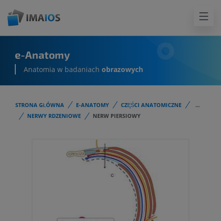
e-Anatomy
Anatomia w badaniach
obrazowych
STRONA GŁÓWNA
E-ANATOMY
CZĘŚCI ANATOMICZNE
...
NERWY RDZENIOWE
NERW PIERSIOWY