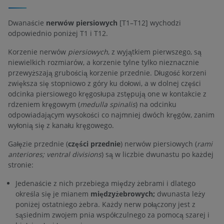
Dwanaście
nerwów piersiowych
[T1–T12] wychodzi
odpowiednio poniżej T1 i T12.
Korzenie nerwów
piersiowych
, z wyjątkiem pierwszego, są
niewielkich rozmiarów, a korzenie tylne tylko nieznacznie
przewyższają grubością korzenie przednie. Długość korzeni
zwiększa się stopniowo z góry ku dołowi, a w dolnej części
odcinka piersiowego kręgosłupa zstępują one w kontakcie z
rdzeniem kręgowym (
medulla spinalis
) na odcinku
odpowiadającym wysokości co najmniej dwóch kręgów, zanim
wyłonią się z kanału kręgowego.
Gałęzie przednie (
części przednie
) nerwów piersiowych (
rami
anteriores; ventral divisions
) są w liczbie dwunastu po każdej
stronie:
Jedenaście z nich przebiega między żebrami i dlatego
określa się je mianem
międzyżebrowych;
dwunasta leży
poniżej ostatniego żebra. Każdy nerw połączony jest z
sąsiednim zwojem pnia współczulnego za pomocą szarej i