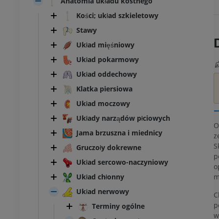
Anatomia układu kostnego
Kości; układ szkieletowy
Stawy
Układ mięśniowy
Układ pokarmowy
Układ oddechowy
Klatka piersiowa
Układ moczowy
Układy narządów płciowych
O
Jama brzuszna i miednicy
z
S
Gruczoły dokrewne
p
Układ sercowo-naczyniowy
o
m
Układ chłonny
Układ nerwowy
C
p
Terminy ogólne
w