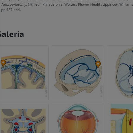
PREMIUM
Neuroanatomy
. (7th ed.) Philadelphia: Wolters Kluwer Health/Lippincott Williams
RTG kończyny górnej
pp.427-444.
Radiografia
Artrografia TK
PREMIUM
Artrogram TK
PREMIUM
Galeria
Kończyna górna
Ilustracje
RM kostki i koś
PREMIUM
RM
PREMIUM
Arteriografia kończyny
górnej
Angiografia
RM przodostop
RM
ZA DARMO
PREMIUM
Projekt Obrazowanie
Człowieka
Obraz CTA końc
Fotografia
TK
PREMIUM
PREMIUM
Tętnice i kości