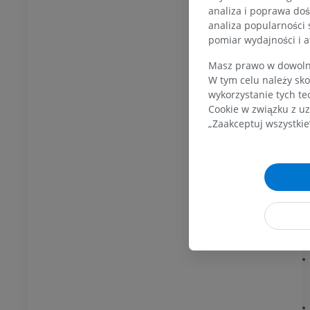
owego
RM
analiza i poprawa doś
J
analiza popularności 
PREMIUM
t
pomiar wydajności i a
UM
s
RM przodostopia
Masz prawo w dowolny
g
afia TK kolana
RM
W tym celu należy sko
p
ram TK
PREMIUM
wykorzystanie tych te
b
UM
Cookie w związku z uz
„Zaakceptuj wszystkie
RM kończyny dolnej
czyny dolnej
RM
PREMIUM
UM
O
RTG kończyny dolnej
ńczyny dolnej
Radiografia
rafia
ZA DARMO
RMO
Kończyna dolna
na dolna
Ilustracje
cje
PREMIUM
UM