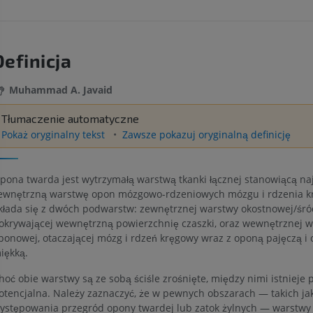
Definicja
Muhammad A. Javaid
Tłumaczenie automatyczne
Pokaż oryginalny tekst
Zawsze pokazuj oryginalną definicję
pona twarda jest wytrzymałą warstwą tkanki łącznej stanowiącą na
ewnętrzną warstwę opon mózgowo-rdzeniowych mózgu i rdzenia k
kłada się z dwóch podwarstw: zewnętrznej warstwy okostnowej/śró
okrywającej wewnętrzną powierzchnię czaszki, oraz wewnętrznej 
ponowej, otaczającej mózg i rdzeń kręgowy wraz z oponą pajęczą i
iękką.
hoć obie warstwy są ze sobą ściśle zrośnięte, między nimi istnieje 
otencjalna. Należy zaznaczyć, że w pewnych obszarach — takich ja
ystępowania przegród opony twardej lub zatok żylnych — warstwy 