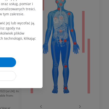
oraz usług, pomiar i
 od nerwu
sonalizowanych treści,
niowych
w tym zakresie.
uje bóle
dolnej
ć jej lub wycofać ją.
, natomiast
zisz zgody na
u powoduje
hkolwiek plików
 technologii, klikając
olnej
wu
Jul 24]. In:
lable from:
3 Jul 24]. In:
wu
lable from:
‹
›
Clinical