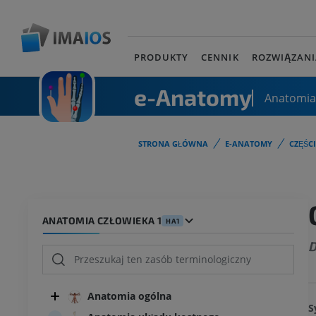
PRODUKTY
CENNIK
ROZWIĄZANI
e-Anatomy
Anatomia
STRONA GŁÓWNA
E-ANATOMY
CZĘŚC
ANATOMIA CZŁOWIEKA 1
HA1
D
Anatomia ogólna
S