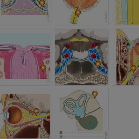
TK
ZA DARMO
Arteriografia 
dolnej
Angiografia
ZA DARMO