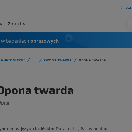
Zalo
A
ŹRÓDŁA
 w badaniach
obrazowych
I ANATOMICZNE
...
OPONA TWARDA
OPONA TWARDA
Opona twarda
ura
ynonim w języku łacińskim
Dura mater; Pachymeninx