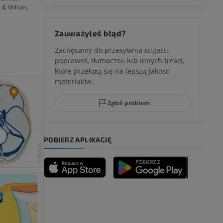
 & Wilkins,
 kolana
Zauważyłeś błąd?
Zachęcamy do przesyłania sugestii
poprawek, tłumaczeń lub innych treści,
które przełożą się na lepszą jakość
ci stępu
materiałów.
Zgłoś problem
ia
POBIERZ APLIKACJĘ
zyny dolnej
 nogi