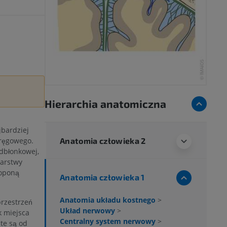
Hierarchia anatomiczna
jbardziej
Anatomia człowieka 2
ręgowego.
dbłonkowej,
warstwy
 oponą
Anatomia człowieka 1
Anatomia układu kostnego
>
przestrzeń
Układ nerwowy
>
k miejsca
Centralny system nerwowy
>
te są od