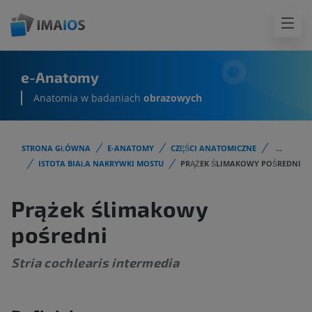
e-Anatomy
Anatomia w badaniach
obrazowych
STRONA GŁÓWNA
E-ANATOMY
CZĘŚCI ANATOMICZNE
...
ISTOTA BIAŁA NAKRYWKI MOSTU
PRĄŻEK ŚLIMAKOWY POŚREDNI
Prążek ślimakowy
pośredni
Stria cochlearis intermedia