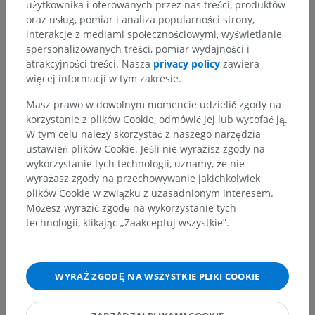
użytkownika i oferowanych przez nas treści, produktów
oraz usług, pomiar i analiza popularności strony,
interakcje z mediami społecznościowymi, wyświetlanie
spersonalizowanych treści, pomiar wydajności i
atrakcyjności treści. Nasza
privacy policy
zawiera
Zauważyłeś błąd?
więcej informacji w tym zakresie.
Zachęcamy do przesyłania sugestii poprawek,
Masz prawo w dowolnym momencie udzielić zgody na
tłumaczeń lub innych treści, które przełożą się na
korzystanie z plików Cookie, odmówić jej lub wycofać ją.
lepszą jakość materiałów.
W tym celu należy skorzystać z naszego narzędzia
ustawień plików Cookie. Jeśli nie wyrazisz zgody na
Zgłoś problem
wykorzystanie tych technologii, uznamy, że nie
wyrażasz zgody na przechowywanie jakichkolwiek
plików Cookie w związku z uzasadnionym interesem.
POBIERZ APLIKACJĘ
Możesz wyrazić zgodę na wykorzystanie tych
technologii, klikając „Zaakceptuj wszystkie”.
WYRAŹ ZGODĘ NA WSZYSTKIE PLIKI COOKIE