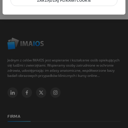
ZARZĄDZAJ PLIKAMI COOKIE
Jednym z celów IMAIOS jest wspieranie i kształcenie osób opiekujących
się ludźmi i zwierzętami. Wspieramy osoby zatrudnione w ochronie
zdrowia, udostępniając im atlasy anatomiczne, współtworzone bazy
badań obrazowych przypadków klinicznych i kursy online...
FIRMA