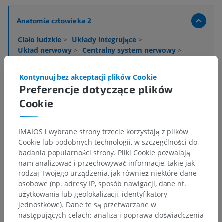
Anatomia człowieka 2
Ciało ludzkie
>
Układy integrujące
>
Układ nerwowy
>
Centralny system nerwowy
>
Mózg
>
Pień mózgu
>
Most
>
Nakrywka mostu
>
Istota biała nakrywki mostu
>
Kontynuuj bez akceptacji plików Cookie
Prążek ślimakowy pośredni
Preferencje dotyczące plików
Cookie
Powiązane struktury:
Nie istnieją struktury powiązane
z tą częścią ciała
IMAIOS i wybrane strony trzecie korzystają z plików
Cookie lub podobnych technologii, w szczególności do
Anatomia człowieka 1
badania popularności strony. Pliki Cookie pozwalają
nam analizować i przechowywać informacje, takie jak
rodzaj Twojego urządzenia, jak również niektóre dane
Neuroanatomia człowieka
osobowe (np. adresy IP, sposób nawigacji, dane nt.
użytkowania lub geolokalizacji, identyfikatory
jednostkowe). Dane te są przetwarzane w
następujących celach: analiza i poprawa doświadczenia
Tłumaczenia