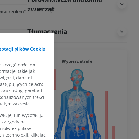
zwierząt
łumaczeniem?
Tłumaczenia
ptacji plików Cookie
CAŁY O
Wybierz strefę
 szczególności do
rmacje, takie jak
a
igacji, dane nt.
następujących celach:
oraz usług, pomiar i
sonalizowanych treści,
w tym zakresie.
dolnej
ć jej lub wycofać ją.
zisz zgody na
hkolwiek plików
olnej
 technologii, klikając