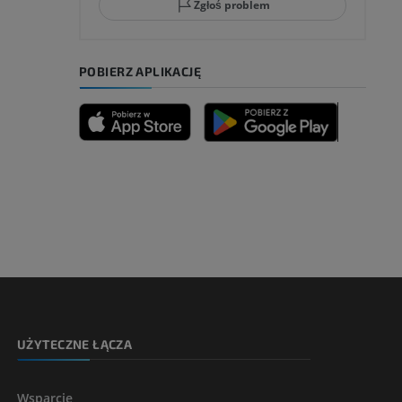
Zgłoś problem
ia
POBIERZ APLIKACJĘ
zyny dolnej
 nogi
kończyny
UŻYTECZNE ŁĄCZA
Wsparcie