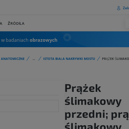
Zalo
A
ŹRÓDŁA
 w badaniach
obrazowych
I ANATOMICZNE
...
ISTOTA BIAŁA NAKRYWKI MOSTU
PRĄŻEK ŚLIMAK
Prążek
ślimakowy
przedni; pr
ślimakowy