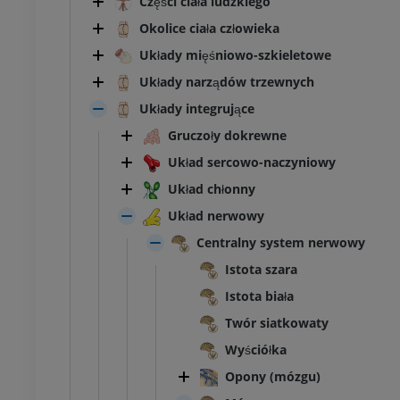
Części ciała ludzkiego
Okolice ciała człowieka
Układy mięśniowo-szkieletowe
Układy narządów trzewnych
Układy integrujące
Gruczoły dokrewne
Układ sercowo-naczyniowy
Układ chłonny
Układ nerwowy
Centralny system nerwowy
Istota szara
Istota biała
Twór siatkowaty
Wyściółka
Opony (mózgu)