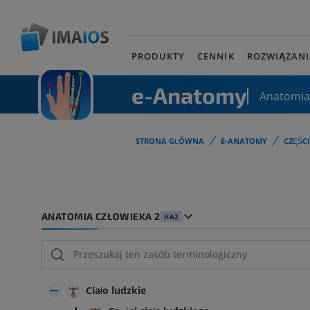
PRODUKTY
CENNIK
ROZWIĄZANI
e-Anatomy
Anatomia
STRONA GŁÓWNA
E-ANATOMY
CZĘŚC
ANATOMIA CZŁOWIEKA 2
HA2
Ciało ludzkie