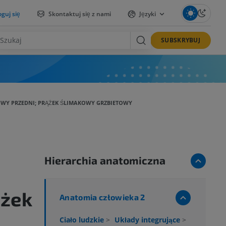
guj się
Skontaktuj się z nami
Języki
SUBSKRYBUJ
OWY PRZEDNI; PRĄŻEK ŚLIMAKOWY GRZBIETOWY
Hierarchia anatomiczna
ążek
Anatomia człowieka 2
Ciało ludzkie
>
Układy integrujące
>