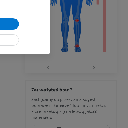
wu
wu
‹
›
 kolana
Zauważyłeś błąd?
Zachęcamy do przesyłania sugestii
poprawek, tłumaczeń lub innych treści,
które przełożą się na lepszą jakość
ci stępu
materiałów.