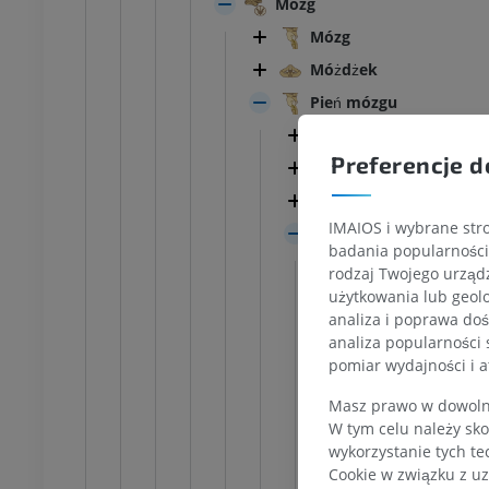
Mózg
Mózg
Móżdżek
Pień mózgu
Jądra nerwów cza
Preferencje d
Istota biała pnia 
Śródmózgowie
KOSTKA-STOPA
IMAIOS i wybrane stro
Most
badania popularności 
Kąt mostowo
MRI stawu
MRI stawu skokowego
rodzaj Twojego urządz
owego
RM
użytkowania lub geolo
Bruzda podst
PREMIUM
analiza i poprawa doś
Bruzda opus
UM
analiza popularności 
Część podsta
pomiar wydajności i a
RM przodostopia
afia TK kolana
RM
Nakrywka mo
Masz prawo w dowolny
ram TK
PREMIUM
W tym celu należy sko
Istota sz
UM
wykorzystanie tych te
Twór sia
RM kończyny dolnej
Cookie w związku z uz