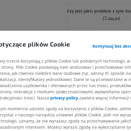
Czy jest jakiś problem z tym t
ZGŁOŚ
szkowych
otyczące plików Cookie
mózgu
Kontynuuj bez akce
KOŃCZYNA GÓRNA
KOŃCZYNA DOLNA
ny trzecie korzystają z plików Cookie lub podobnych technologii, w
strony. Pliki Cookie pozwalają nam analizować i przechowywać info
-móżdżkowy
RM kończyny górnej
Kończyna doln
enia, jak również niektóre dane osobowe (np. adresy IP, sposób naw
RM
Ilustracje
kalizacji, identyfikatory jednostkowe). Dane te są przetwarzane w 
awna
PREMIUM
PREMIUM
wiadczenia użytkownika i oferowanych przez nas treści, produktów 
zkowo-mostowa
strony, interakcje z mediami społecznościowymi, wyświetlanie sper
wna mostu
trakcyjności treści. Nasza
privacy policy
zawiera więcej informacji 
RM obojczyka
RTG kończyny 
RM
Radiografia
stu
m momencie udzielić zgody na korzystanie z plików Cookie, odmówi
PREMIUM
ZA DARMO
rzystać z naszego narzędzia ustawień plików Cookie. Jeśli nie wyra
ara nakrywki mostu
chnologii, uznamy, że nie wyrażasz zgody na przechowywanie jakic
tkowaty mostu
RM nadgarstka
RM kończyny d
asadnionym interesem. Możesz wyrazić zgodę na wykorzystanie tych