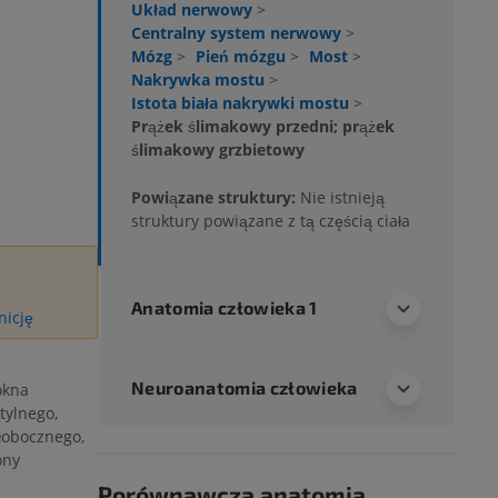
Układ nerwowy
>
Centralny system nerwowy
>
Mózg
>
Pień mózgu
>
Most
>
Nakrywka mostu
>
Istota biała nakrywki mostu
>
Prążek ślimakowy przedni; prążek
ślimakowy grzbietowy
Powiązane struktury:
Nie istnieją
struktury powiązane z tą częścią ciała
Anatomia człowieka 1
nicję
Neuroanatomia człowieka
ókna
tylnego,
łobocznego,
ony
Porównawcza anatomia