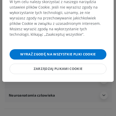
Hierarchia anatomiczna
W tym celu należy skorzystać z naszego narzędzia
ustawień plików Cookie. Jeśli nie wyrazisz zgody na
wykorzystanie tych technologii, uznamy, że nie
wyrażasz zgody na przechowywanie jakichkolwiek
Anatomia człowieka 2
plików Cookie w związku z uzasadnionym interesem.
Ciało ludzkie
>
Układy integrujące
>
Możesz wyrazić zgodę na wykorzystanie tych
Układ nerwowy
>
Centralny system nerwowy
>
technologii, klikając „Zaakceptuj wszystkie”.
Mózg
>
Pień mózgu
>
Śródmózgowie
>
Pokrywa śródmózgowia
>
Ramię wzgórka dolnego
WYRAŹ ZGODĘ NA WSZYSTKIE PLIKI COOKIE
Powiązane struktury:
Nie istnieją struktury powiązane
z tą częścią ciała
ZARZĄDZAJ PLIKAMI COOKIE
Anatomia człowieka 1
Neuroanatomia człowieka