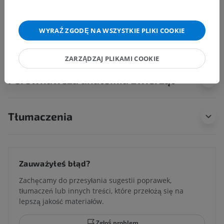
Pokaż więcej
WYRAŹ ZGODĘ NA WSZYSTKIE PLIKI COOKIE
ZARZĄDZAJ PLIKAMI COOKIE
Porównawcza anatomia zwierząt
Tłumaczenia
Zauważyłeś błąd?
Zachęcamy do przesyłania sugestii poprawek,
tłumaczeń lub innych treści, które przełożą się na
lepszą jakość materiałów.
Zgłoś problem