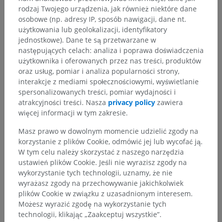
rodzaj Twojego urządzenia, jak również niektóre dane
Anatomia człowieka 2
osobowe (np. adresy IP, sposób nawigacji, dane nt.
użytkowania lub geolokalizacji, identyfikatory
jednostkowe). Dane te są przetwarzane w
Anatomia człowieka 1
następujących celach: analiza i poprawa doświadczenia
użytkownika i oferowanych przez nas treści, produktów
Anatomia układu kostnego
>
Stawy
>
oraz usług, pomiar i analiza popularności strony,
Stawy kończyny górnej
>
interakcje z mediami społecznościowymi, wyświetlanie
Stawy wolne kończyny górnej
>
spersonalizowanych treści, pomiar wydajności i
Stawy maziowe kończyny górnej
>
Stawy dłoni
atrakcyjności treści. Nasza
privacy policy
zawiera
więcej informacji w tym zakresie.
Powiązane struktury:
Nadgarstek
Masz prawo w dowolnym momencie udzielić zgody na
Stawy nadgarstkowe; stawy międzynadgarstkowe
korzystanie z plików Cookie, odmówić jej lub wycofać ją.
W tym celu należy skorzystać z naszego narzędzia
Cieśń nadgarstka
ustawień plików Cookie. Jeśli nie wyrazisz zgody na
Kanał łokciowy
wykorzystanie tych technologii, uznamy, że nie
Stawy śródręczne
wyrażasz zgody na przechowywanie jakichkolwiek
Stawy międzyśródręcza
plików Cookie w związku z uzasadnionym interesem.
Możesz wyrazić zgodę na wykorzystanie tych
Stawy międzyśródręczne
technologii, klikając „Zaakceptuj wszystkie”.
Stawy międzypaliczkowe ręki