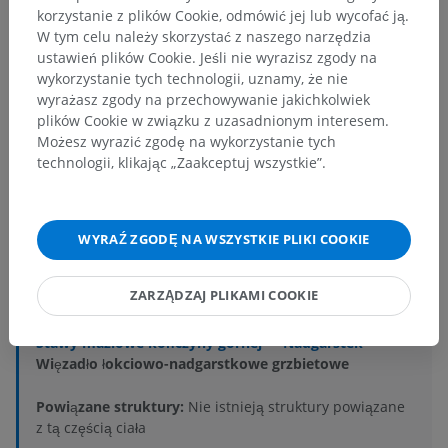
korzystanie z plików Cookie, odmówić jej lub wycofać ją.
W tym celu należy skorzystać z naszego narzędzia
ustawień plików Cookie. Jeśli nie wyrazisz zgody na
wykorzystanie tych technologii, uznamy, że nie
wyrażasz zgody na przechowywanie jakichkolwiek
plików Cookie w związku z uzasadnionym interesem.
Możesz wyrazić zgodę na wykorzystanie tych
technologii, klikając „Zaakceptuj wszystkie”.
Hierarchia anatomiczna
WYRAŹ ZGODĘ NA WSZYSTKIE PLIKI COOKIE
Anatomia człowieka 2
Ciało ludzkie
>
Układy mięśniowo-szkieletowe
>
ZARZĄDZAJ PLIKAMI COOKIE
Stawy
>
Stawy kończyny górnej
>
Stawy wolne kończyny górnej
>
Stawy maziowe kończyny górnej
>
Nadgarstek
>
Więzadło łokciowo-nadgarstkowe grzbietowe
Powiązane struktury:
Nie istnieją struktury powiązane
z tą częścią ciała