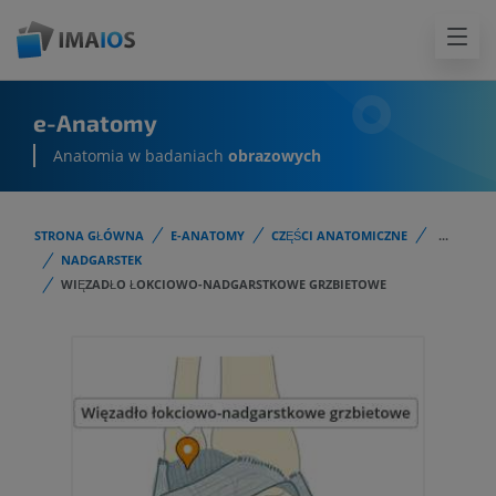
e-Anatomy
Anatomia w badaniach
obrazowych
STRONA GŁÓWNA
E-ANATOMY
CZĘŚCI ANATOMICZNE
...
NADGARSTEK
WIĘZADŁO ŁOKCIOWO-NADGARSTKOWE GRZBIETOWE