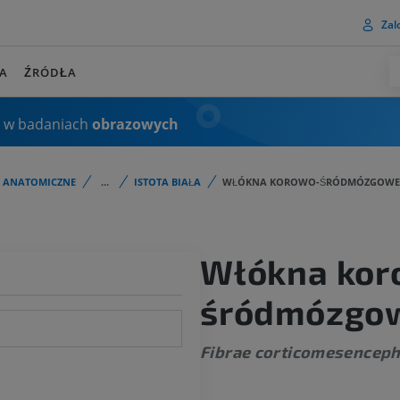
Zalo
A
ŹRÓDŁA
 w badaniach
obrazowych
I ANATOMICZNE
...
ISTOTA BIAŁA
WŁÓKNA KOROWO-ŚRÓDMÓZGOWE
Włókna kor
śródmózgo
Fibrae corticomesenceph