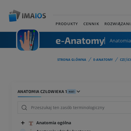
PRODUKTY
CENNIK
ROZWIĄZANI
e-Anatomy
Anatomia
STRONA GŁÓWNA
E-ANATOMY
CZĘŚC
ANATOMIA CZŁOWIEKA 1
HA1
Anatomia ogólna