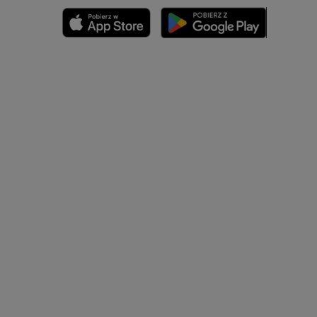
zyny dolnej
 nogi
kończyny