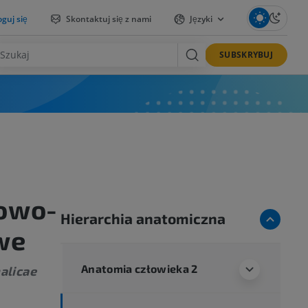
guj się
Skontaktuj się z nami
Języki
SUBSKRYBUJ
owo-
Hierarchia anatomiczna
we
Anatomia człowieka 2
alicae