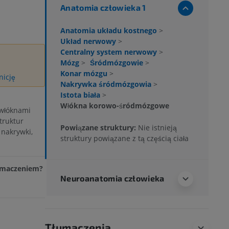
Anatomia człowieka 1
Anatomia układu kostnego
>
Układ nerwowy
>
Centralny system nerwowy
>
Mózg
>
Śródmózgowie
>
Konar mózgu
>
nicję
Nakrywka śródmózgowia
>
Istota biała
>
Włókna korowo-śródmózgowe
włóknami
truktur
Powiązane struktury:
Nie istnieją
 nakrywki,
struktury powiązane z tą częścią ciała
łumaczeniem?
Neuroanatomia człowieka
Tłumaczenia