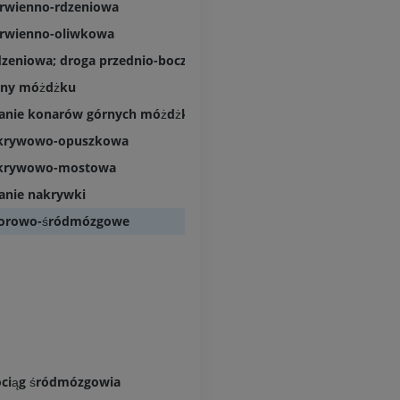
erwienno-rdzeniowa
Projekt Obrazowanie
Człowieka
Obraz CTA końc
erwienno-oliwkowa
Fotografia
TK
zeniowa; droga przednio-boczna; droga brzuszno-boczna
PREMIUM
PREMIUM
rny móżdżku
anie konarów górnych móżdżka
Tętnice i kości
TK
krywowo-opuszkowa
ZA DARMO
okrywowo-mostowa
anie nakrywki
Arteriografia 
dolnej
korowo-śródmózgowe
Angiografia
ZA DARMO
ciąg śródmózgowia