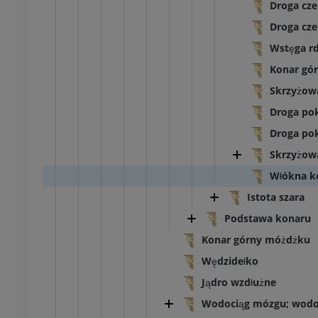
Droga cz
Droga cz
Wstęga rd
Konar gó
Skrzyżow
Droga po
Droga p
Skrzyżow
Włókna 
Istota szara
Podstawa konaru
Konar górny móżdżku
Wędzidełko
Jądro wzdłużne
Wodociąg mózgu; wodo