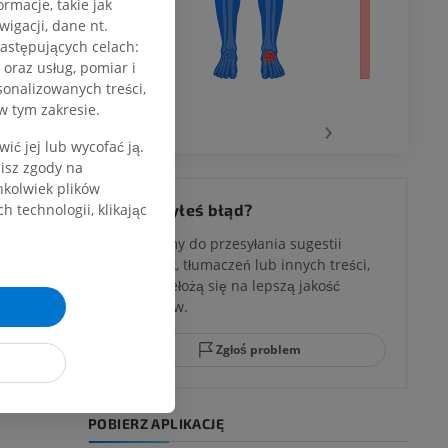
rmacje, takie jak
igacji, dane nt.
następujących celach:
oraz usług, pomiar i
wu
sonalizowanych treści,
w tym zakresie.
‹
›
ć jej lub wycofać ją.
zisz zgody na
hkolwiek plików
 kolana
 technologii, klikając
Zauważyłeś błąd?
Zachęcamy do przesyłania sugestii
poprawek, tłumaczeń lub innych treści,
które przełożą się na lepszą jakość
ci stępu
materiałów.
Zgłoś problem
ia
POBIERZ APLIKACJĘ