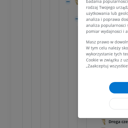
badania popularności 
Konar mózgu
rafia
ZA DARMO
rodzaj Twojego urządz
Bruzda boczna śr
RMO
użytkowania lub geolo
Nakrywka śródmó
analiza i poprawa doś
Kończyna dolna
na dolna
Ilustracje
analiza popularności 
Trójkąt wstęgi
cje
pomiar wydajności i a
PREMIUM
Istota biała
UM
Masz prawo w dowolny
Włókna k
Badanie TK stawu
W tym celu należy sko
skokowego i stopy
Włókna p
wykorzystanie tych te
TK
Cookie w związku z uz
Wstęga b
PREMIUM
„Zaakceptuj wszystkie
Droga p
Wstęga p
Wstęga tr
Pęczek p
Pasmo śr
Pęczek po
Droga cz