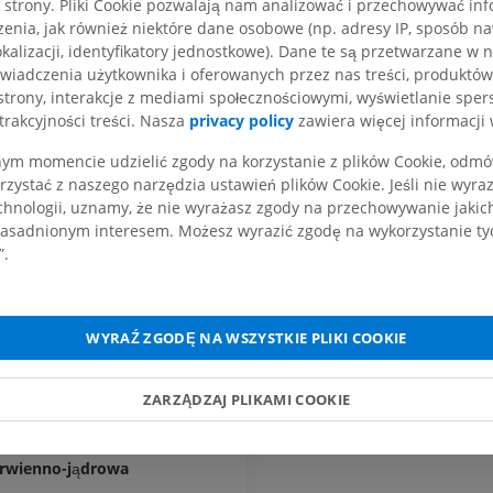
strony. Pliki Cookie pozwalają nam analizować i przechowywać info
RM
PREMIUM
enia, jak również niektóre dane osobowe (np. adresy IP, sposób naw
ódmózgowia
PREMIUM
kalizacji, identyfikatory jednostkowe). Dane te są przetwarzane w 
zgowia
wiadczenia użytkownika i oferowanych przez nas treści, produktów 
RM dłoni
RM
Obraz MRI sta
strony, interakcje z mediami społecznościowymi, wyświetlanie sper
 bocznej
kolanowego
trakcyjności treści. Nasza
privacy policy
zawiera więcej informacji 
PREMIUM
RM
m momencie udzielić zgody na korzystanie z plików Cookie, odmówi
PREMIUM
orowo-jądrowe śródmózgowia
RTG kończyny górnej
rzystać z naszego narzędzia ustawień plików Cookie. Jeśli nie wyra
Radiografia
odwzgórkowo-rdzeniowe
chnologii, uznamy, że nie wyrażasz zgody na przechowywanie jakic
Artrografia TK
PREMIUM
asadnionym interesem. Możesz wyrazić zgodę na wykorzystanie tych
oczna
Artrogram TK
”.
PREMIUM
okrywowo-mostowa
Kończyna górna
Ilustracje
rzyśrodkowa
RM kostki i koś
PREMIUM
ójdzielna
WYRAŹ ZGODĘ NA WSZYSTKIE PLIKI COOKIE
RM
odłużny przyśrodkowy
PREMIUM
Arteriografia kończyny
ZARZĄDZAJ PLIKAMI COOKIE
ódmózgowe nerwu trójdzielnego
górnej
Angiografia
RM przodostop
dłużny tylny
RM
ZA DARMO
erwienno-jądrowa
PREMIUM