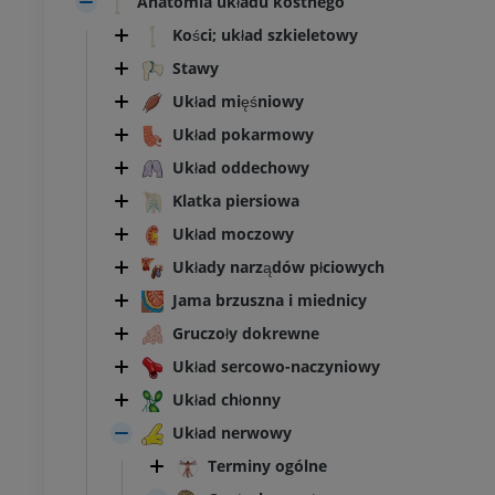
Anatomia układu kostnego
Kości; układ szkieletowy
Stawy
Układ mięśniowy
Układ pokarmowy
Układ oddechowy
Klatka piersiowa
Układ moczowy
Układy narządów płciowych
Jama brzuszna i miednicy
Gruczoły dokrewne
Układ sercowo-naczyniowy
Układ chłonny
Układ nerwowy
Terminy ogólne