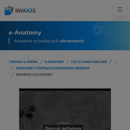
e-Anatomy
Anatomia w badaniach
obrazowych
STRONA GŁÓWNA
E-ANATOMY
CZĘŚCI ANATOMICZNE
...
PRZESTRZEŃ PODPAJĘCZYNÓWKOWA RDZENIA
ZBIORNIK LĘDŹWIOWY