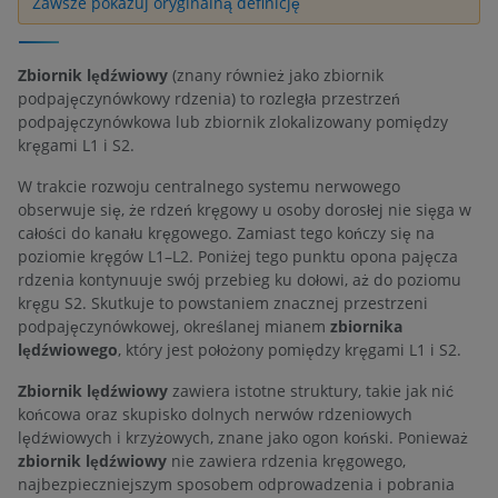
Zawsze pokazuj oryginalną definicję
Zbiornik lędźwiowy
(znany również jako zbiornik
podpajęczynówkowy rdzenia) to rozległa przestrzeń
podpajęczynówkowa lub zbiornik zlokalizowany pomiędzy
kręgami L1 i S2.
W trakcie rozwoju centralnego systemu nerwowego
obserwuje się, że rdzeń kręgowy u osoby dorosłej nie sięga w
całości do kanału kręgowego. Zamiast tego kończy się na
poziomie kręgów L1–L2. Poniżej tego punktu opona pajęcza
rdzenia kontynuuje swój przebieg ku dołowi, aż do poziomu
kręgu S2. Skutkuje to powstaniem znacznej przestrzeni
podpajęczynówkowej, określanej mianem
zbiornika
lędźwiowego
, który jest położony pomiędzy kręgami L1 i S2.
Zbiornik lędźwiowy
zawiera istotne struktury, takie jak nić
końcowa oraz skupisko dolnych nerwów rdzeniowych
lędźwiowych i krzyżowych, znane jako ogon koński. Ponieważ
zbiornik lędźwiowy
nie zawiera rdzenia kręgowego,
najbezpieczniejszym sposobem odprowadzenia i pobrania