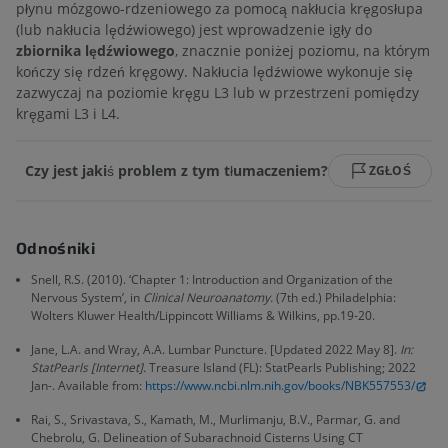
płynu mózgowo-rdzeniowego za pomocą nakłucia kręgosłupa
(lub nakłucia lędźwiowego) jest wprowadzenie igły do
zbiornika lędźwiowego
, znacznie poniżej poziomu, na którym
kończy się rdzeń kręgowy. Nakłucia lędźwiowe wykonuje się
zazwyczaj na poziomie kręgu L3 lub w przestrzeni pomiędzy
kręgami L3 i L4.
Czy jest jakiś problem z tym tłumaczeniem?
ZGŁOŚ
Odnośniki
Snell, R.S. (2010). ‘Chapter 1: Introduction and Organization of the
Nervous System’, in
Clinical Neuroanatomy.
(7th ed.) Philadelphia:
Wolters Kluwer Health/Lippincott Williams & Wilkins, pp.19-20.
Jane, L.A. and Wray, A.A. Lumbar Puncture. [Updated 2022 May 8].
In:
StatPearls [Internet].
Treasure Island (FL): StatPearls Publishing; 2022
Jan-. Available from:
https://www.ncbi.nlm.nih.gov/books/NBK557553/
Rai, S., Srivastava, S., Kamath, M., Murlimanju, B.V., Parmar, G. and
Chebrolu, G. Delineation of Subarachnoid Cisterns Using CT