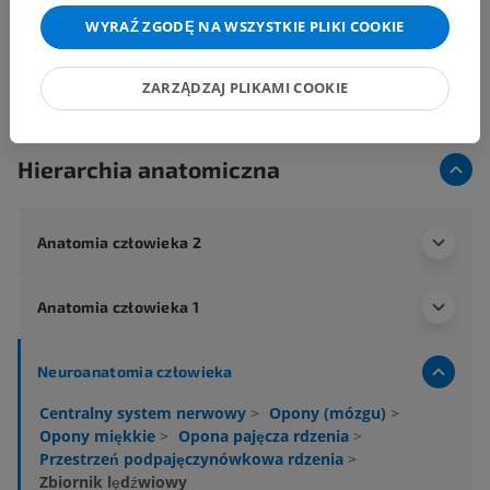
WYRAŹ ZGODĘ NA WSZYSTKIE PLIKI COOKIE
ZARZĄDZAJ PLIKAMI COOKIE
Hierarchia anatomiczna
Anatomia człowieka 2
Anatomia człowieka 1
Neuroanatomia człowieka
Centralny system nerwowy
>
Opony (mózgu)
>
Opony miękkie
>
Opona pajęcza rdzenia
>
Przestrzeń podpajęczynówkowa rdzenia
>
Zbiornik lędźwiowy