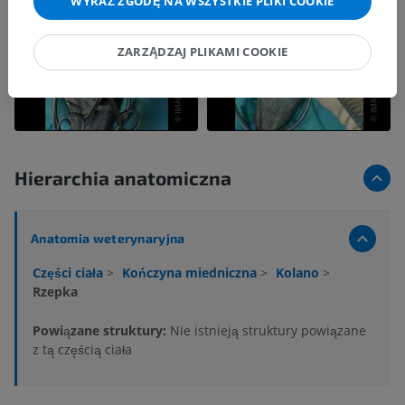
WYRAŹ ZGODĘ NA WSZYSTKIE PLIKI COOKIE
ZARZĄDZAJ PLIKAMI COOKIE
Hierarchia anatomiczna
Anatomia weterynaryjna
Części ciała
>
Kończyna miedniczna
>
Kolano
>
Rzepka
Powiązane struktury:
Nie istnieją struktury powiązane
z tą częścią ciała