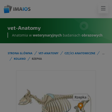
vet-Anatomy
Anatomia w
weterynaryjnych
badaniach
obrazowych
STRONA GŁÓWNA
VET-ANATOMY
CZĘŚCI ANATOMICZNE
...
KOLANO
RZEPKA