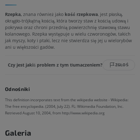
Rzepka,
znana również jako
kość rzepkowa
, jest płaską,
okrągło-trójkątną kością, która tworzy staw z kością udową i
pokrywa oraz chroni przednią powierzchnię stawową stawu
kolanowego. Rzepka występuje u wielu czworonogów, takich
jak myszy, koty i ptaki, lecz nie stwierdza się jej u wielorybów
ani u większości gadów.
Czy jest jakiś problem z tym tłumaczeniem?
ZGŁOŚ
Odnośniki
This definition incorporates text from the wikipedia website - Wikipedia:
The free encyclopedia. (2004, July 22). FL: Wikimedia Foundation, Inc.
Retrieved August 10, 2004, from http://www.wikipedia.org
Galeria