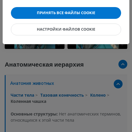
ПРИНЯТЬ ВСЕ ФАЙЛЫ COOKIE
НАСТРОЙКИ ФАЙЛОВ COOKIE
Анатомическая иерархия
Анатомия животных
Части тела
>
Тазовая конечность
>
Колено
>
Коленная чашка
Основные структуры:
Нет анатомических терминов,
относящихся к этой части тела