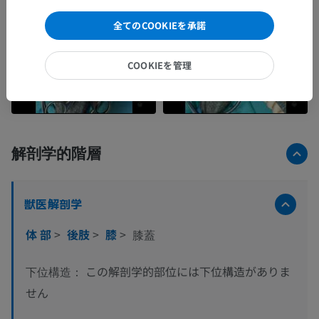
全てのCOOKIEを承諾
COOKIEを管理
解剖学的階層
獣医解剖学
体 部
>
後肢
>
膝
>
膝蓋
この解剖学的部位には下位構造がありま
下位構造：
せん