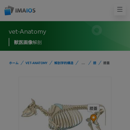
vet-Anatomy
獣医画像
解剖
ホーム
VET-ANATOMY
解剖学的構造
...
膝
膝蓋