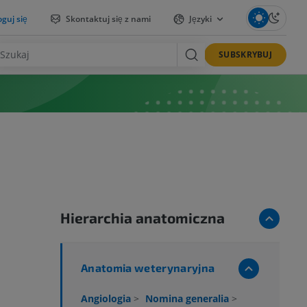
guj się
Skontaktuj się z nami
Języki
SUBSKRYBUJ
Hierarchia anatomiczna
Anatomia weterynaryjna
Angiologia
>
Nomina generalia
>