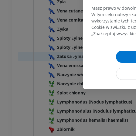
Żyła
Masz prawo w dowolny
Vena cutanea
W tym celu należy sko
Vena comitans
wykorzystanie tych te
Cookie w związku z uz
Żyłka
„Zaakceptuj wszystkie
Sploty żylne
Sploty żylne
Zatoka żylna
Vena emissaria
Naczynie włosowate
Naczynie chłonne
Splot chłonny
Lymphonodus [Nodus lymphaticus]
Lymphonodulus [Nodulus lymphaticu
Lymphonodus hemalis [haemalis]
Zbiornik