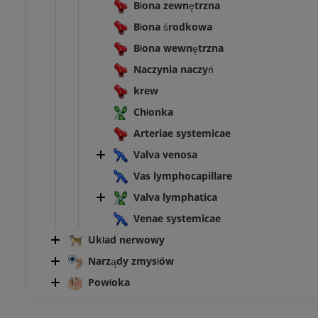
Błona zewnętrzna
Błona środkowa
Błona wewnętrzna
Naczynia naczyń
krew
Chłonka
Arteriae systemicae
Valva venosa
Vas lymphocapillare
Valva lymphatica
Venae systemicae
Układ nerwowy
Narządy zmysłów
Powłoka