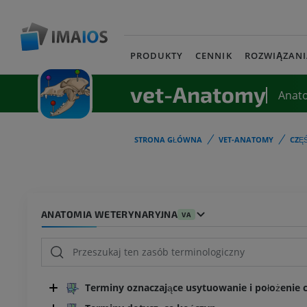
PRODUKTY
CENNIK
ROZWIĄZANI
vet-Anatomy
Anat
STRONA GŁÓWNA
VET-ANATOMY
CZĘ
ANATOMIA WETERYNARYJNA
VA
Terminy oznaczające usytuowanie i położenie cz