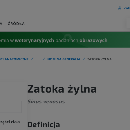
Zalo
A
ŹRÓDŁA
omia w
weterynaryjnych
badaniach
obrazowych
ŚCI ANATOMICZNE
...
NOMINA GENERALIA
ZATOKA ŻYLNA
Zatoka żylna
Sinus venosus
ęści ciała
Definicja