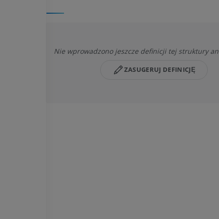
Nie wprowadzono jeszcze definicji tej struktury a
ZASUGERUJ DEFINICJĘ
KOŃ
MYSZ
Koń - Osteologia
Mysz - całe cia
Ilustracje
TK
PREMIUM
ZA DARMO