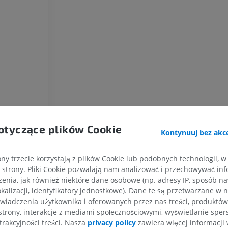
Koń – osteologia
Radiografia
ZA DARMO
Koń – nadgarstek
TK
PREMIUM
Koń – Miologia
Ilustracje
otyczące plików Cookie
Kontynuuj bez akce
PREMIUM
ny trzecie korzystają z plików Cookie lub podobnych technologii, w
Koń - Palec
strony. Pliki Cookie pozwalają nam analizować i przechowywać info
RM
enia, jak również niektóre dane osobowe (np. adresy IP, sposób naw
PREMIUM
kalizacji, identyfikatory jednostkowe). Dane te są przetwarzane w 
wiadczenia użytkownika i oferowanych przez nas treści, produktów 
Koń – palec i kopyto
strony, interakcje z mediami społecznościowymi, wyświetlanie sper
Ilustracje
trakcyjności treści. Nasza
privacy policy
zawiera więcej informacji 