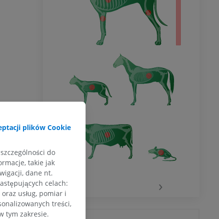
ptacji plików Cookie
 szczególności do
rmacje, takie jak
igacji, dane nt.
‹
›
następujących celach:
oraz usług, pomiar i
sonalizowanych treści,
w tym zakresie.