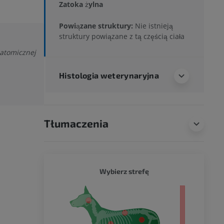
Zatoka żylna
Powiązane struktury:
Nie istnieją
struktury powiązane z tą częścią ciała
natomicznej
Histologia weterynaryjna
Tłumaczenia
PIES - 
Wybierz strefę
ło