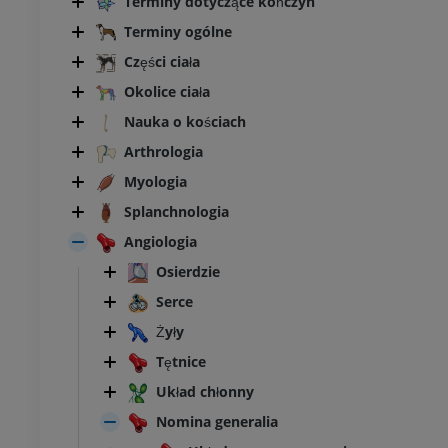
Terminy dotyczące kończyn
Terminy ogólne
Części ciała
Okolice ciała
Nauka o kościach
Arthrologia
Myologia
Splanchnologia
Angiologia
Osierdzie
Serce
Żyły
BYDŁO
Tętnice
łowa i szyja
Bydło - Ogólna anatomia
Układ chłonny
Ilustracje
Nomina generalia
UM
ZA DARMO