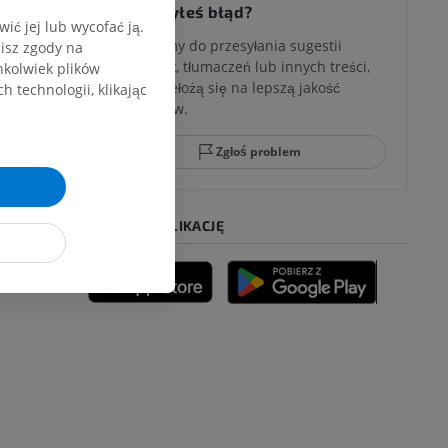
Zauważyłeś błąd?
ć jej lub wycofać ją.
Zachęcamy do przesyłania sugestii
zisz zgody na
poprawek, tłumaczeń lub innych treści,
hkolwiek plików
które przełożą się na lepszą jakość
 technologii, klikając
materiałów.
Zgłoś problem
POBIERZ APLIKACJĘ