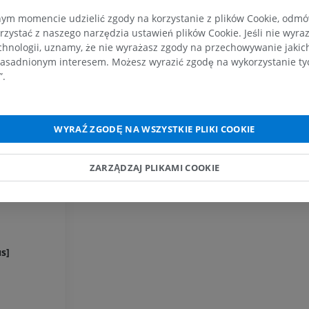
PREMIUM
m momencie udzielić zgody na korzystanie z plików Cookie, odmówi
rzystać z naszego narzędzia ustawień plików Cookie. Jeśli nie wyra
Koń – głowa
chnologii, uznamy, że nie wyrażasz zgody na przechowywanie jakic
TK
asadnionym interesem. Możesz wyrazić zgodę na wykorzystanie tych
PREMIUM
”.
Koń – Zęby
Ilustracje
WYRAŹ ZGODĘ NA WSZYSTKIE PLIKI COOKIE
ZA DARMO
ZARZĄDZAJ PLIKAMI COOKIE
s]