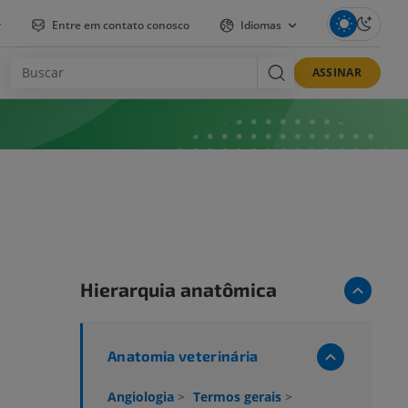
r
Entre em contato conosco
Idiomas
ASSINAR
Hierarquia anatômica
Anatomia veterinária
Angiologia
>
Termos gerais
>