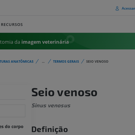
Acessa
RECURSOS
atomia da
imagem
veterinária
TURAS ANATÔMICAS
...
TERMOS GERAIS
SEIO VENOSO
Seio venoso
Sinus venosus
es do corpo
Definição