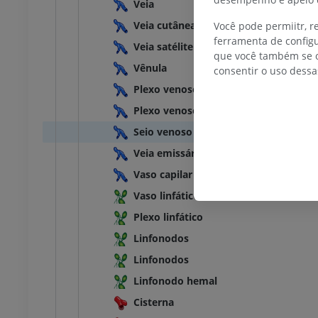
Veia
Veia cutânea
Você pode permiitr, 
ferramenta de configu
Veia satélite
que você também se o
Vênula
consentir o uso dessa
Plexo venoso
Plexo venoso
Seio venoso
Veia emissária
Vaso capilar
Vaso linfático
Plexo linfático
Linfonodos
Linfonodos
Linfonodo hemal
Cisterna