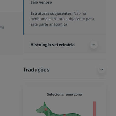
Seio venoso
Estruturas subjacentes:
Não há
nenhuma estrutura subjacente para
esta parte anatômica
ura
Histologia veterinária
Traduções
CÃO - 
Selecionar uma zona
orpo inteiro