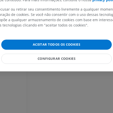
Ilustrações
PREMIUM
recusar ou retirar seu consentimento livremente a qualquer mome
ração de cookies. Se você não consentir com o uso dessas tecnolo
põe a qualquer armazenamento de cookies com base em interesse
Cavalo - Cabeça
TC
s tecnologias clicando em "aceitar todos os cookies".
PREMIUM
Cavalo - Dentes
ACEITAR TODOS OS COOKIES
Ilustrações
GRÁTIS
CONFIGURAR COOKIES