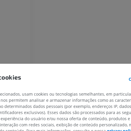
PREMIUM
GRÁTIS
Cavalo - Osteologia
Radiografias
GRÁTIS
Cavalo - carpo
TC
PREMIUM
Cavalo – Miologia
cookies
Ilustrações
C
PREMIUM
lecionados, usam cookies ou tecnologias semelhantes, em particul
Cavalo - Dedo
 nos permitem analisar e armazenar informações como as caracterí
IRM
omo determinados dados pessoais (por exemplo, endereços IP, dado
PREMIUM
entificadores exclusivos). Esses dados são processados para as segu
 experiência do usuário e/ou nossa oferta de conteúdo, produtos e
 interação com redes sociais, exibição de conteúdo personalizado,
Horse - Finger and Hoof
e conteúdo. Para mais informações, consulte o nossa
privacy poli