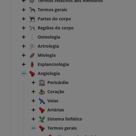
Termos relativos aos membros
Termos gerais
Partes do corpo
Regiões do corpo
Osteologia
Artrologia
Miologia
Esplancnologia
Angiologia
Pericárdio
Coração
Veias
Artérias
BOVINO
Sistema linfático
 Cabeça e Pescoço
Bovino - Anatomia geral
Termos gerais
Ilustrações