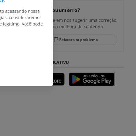
Encontrou um erro?
nto acessando nossa
gias, consideraremos
Não hesite em nos sugerir uma correção,
 legítimo. Você pode
tradução ou melhora de conteúdo.
Relatar um problema
BAIXE O APLICATIVO