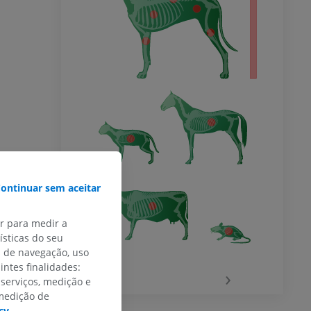
ontinuar sem aceitar
ar para medir a
sticas do seu
s de navegação, uso
intes finalidades:
‹
›
 serviços, medição e
 medição de
cy
.