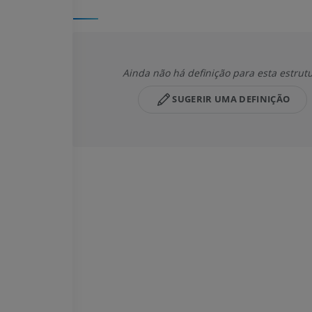
Ainda não há definição para esta estrut
SUGERIR UMA DEFINIÇÃO
CAVALO
CAMUNDONGO
Cavalo - Osteologia
Camundongo - C
Ilustrações
TC