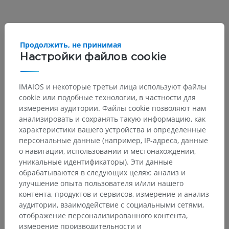
Анатомическая иерархия
Продолжить, не принимая
Настройки файлов cookie
Анатомия человека 2
IMAIOS и некоторые третьи лица используют файлы
Человеческое тело
>
Systemata integrantia
>
cookie или подобные технологии, в частности для
Нервная система
>
измерения аудитории. Файлы cookie позволяют нам
Центральная нервная система
>
Головной мозг
>
анализировать и сохранять такую информацию, как
Мозг
>
Промежуточный мозг
>
Гипоталамус
>
характеристики вашего устройства и определенные
Задняя гипоталамическая область
персональные данные (например, IP-адреса, данные
о навигации, использовании и местонахождении,
Основные структуры:
уникальные идентификаторы). Эти данные
Медиальное сосцевидное ядро
обрабатываются в следующих целях: анализ и
улучшение опыта пользователя и/или нашего
Латеральное сосцевидное ядро
контента, продуктов и сервисов, измерение и анализ
Серобугорно-сосцевидное ядро
аудитории, взаимодействие с социальными сетями,
Nucleus tuberalis lateralis
отображение персонализированного контента,
измерение производительности и
Pars posterior zonae hypothalamicae lateralis