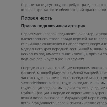
Иллюстрации
конечности
Первые части двух сосудов требуют раздельного о
MPT
ПРЕМИУМ
вторая и третья части обеих артерий практически
ПРЕМИУМ
Первая часть
Рентгеногр
МРТ плечевого сустава
нижней кон
Правая подключичная артерия
MPT
Рентгеногра
Первая часть правой подключичной артерии отход
ПРЕМИУМ
БЕСПЛАТНО
плечеголовного ствола позади верхней части прав
ключичного сочленения и направляется вверх и л
медиального края передней лестничной мышцы. 
МРТ запястья
МРТ нижней
MPT
MPT
несколько поднимается выше ключицы, причём сте
подъёма варьирует в разных случаях.
ПРЕМИУМ
ПРЕМИУМ
Спереди она прикрыта общим покровом, поверхно
МРТ локтевого сустава
Hip MRI
фасцией, мышцей platysma, глубокой фасцией, кл
MPT
MPT
частью грудино-ключично-сосцевидной мышцы (m
ПРЕМИУМ
ПРЕМИУМ
sternocleidomastoideus), грудино-подъязычной мы
грудино-щитовидной мышцей, а также ещё одним 
глубокой фасции. Спереди её пересекают внутрен
МРТ кисти
МРТ коленно
вена и позвоночная вена, блуждающий нерв и се
MPT
MPT
ветви блуждающего нерва и симпатического ствола
ПРЕМИУМ
ПРЕМИУМ