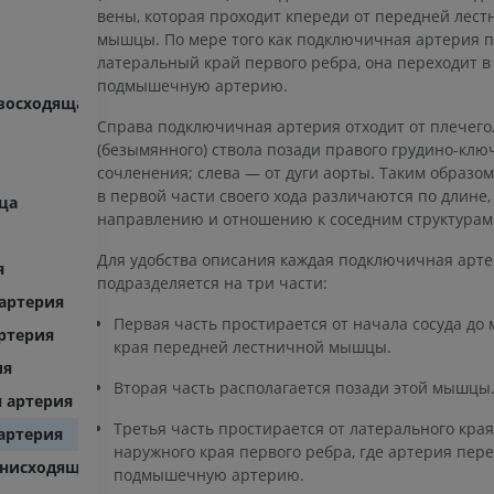
вены, которая проходит кпереди от передней лес
мышцы. По мере того как подключичная артерия п
латеральный край первого ребра, она переходит в
подмышечную артерию.
 восходящая аорта
Справа подключичная артерия отходит от плечего
(безымянного) ствола позади правого грудино-клю
сочленения; слева — от дуги аорты. Таким образом,
в первой части своего хода различаются по длине,
ца
направлению и отношению к соседним структурам
Для удобства описания каждая подключичная арт
я
подразделяется на три части:
 артерия
Первая часть простирается от начала сосуда до
ртерия
края передней лестничной мышцы.
ия
Вторая часть располагается позади этой мышцы
 артерия
Третья часть простирается от латерального кр
артерия
ВЕРХНЯЯ КОНЕЧНОСТЬ
НИЖНЯЯ КОНЕЧНОСТ
наружного края первого ребра, где артерия пере
 нисходящая аорта
подмышечную артерию.
МРТ верхней
Нижняя кон