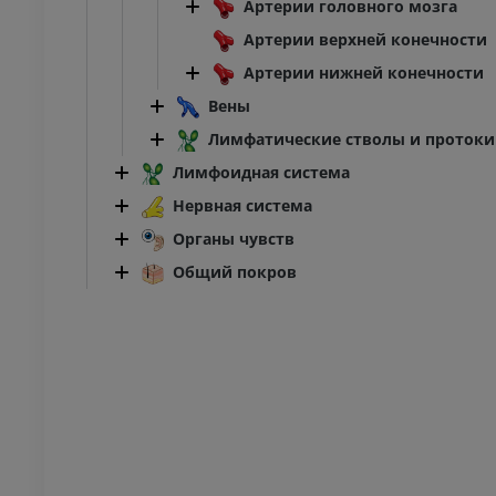
Артерии головного мозга
MPT
Артерии верхней конечности
ИУМ
ПРЕМИУМ
Артерии нижней конечности
трография
МРТ переднего отдела
Вены
ного сустава
стопы
Лимфатические стволы и протоки
трограмма
MPT
ИУМ
ПРЕМИУМ
Лимфоидная система
Нервная система
ижней конечности
МРТ нижней конечности
Органы чувств
MPT
Общий покров
ИУМ
ПРЕМИУМ
енография
Рентгенография
й конечности
нижней конечности
енограммы
Рентгенограммы
АТНО
БЕСПЛАТНО
я конечность
Нижняя конечность
трации
Иллюстрации