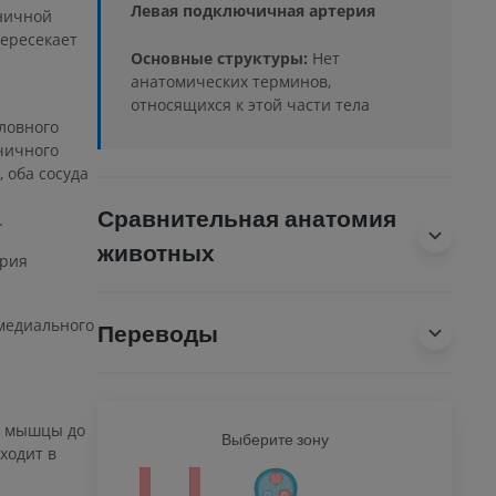
Левая подключичная артерия
тничной
ересекает
Основные структуры:
Нет
анатомических терминов,
относящихся к этой части тела
ловного
чичного
 оба сосуда
Сравнительная анатомия
.
животных
ерия
 медиального
Переводы
.
ая мышцы до
Ь
Выберите зону
ВСЕ Т
ходит в
ечность