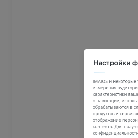
ИУМ
ПРЕМИУМ
Ankle and foot CT
KT
ПРЕМИУМ
Настройки ф
IMAIOS и некоторые 
измерения аудитории
характеристики ваше
о навигации, испол
обрабатываются в сл
продуктов и сервисо
отображение персон
контента. Для полу
конфиденциальност