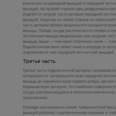
ключично-сосцевидной мышцей и передней лест
мышцей. На правой стороне шеи диафрагмальный
отделён от второй части артерии передней лестн
мышцей, тогда как на левой стороне он пересекае
часть артерии вблизи медиального (среднего) края
мышцы. Позади сосуда располагаются плевра и ср
лестничная мышца (медиальная, или средняя, лес
мышца); выше — плечевое сплетение; ниже — пле
Подключичная вена лежит ниже и кпереди от арте
отделённая от неё передней лестничной мышцей.
Третья часть
Третья часть подключичной артерии направляется
латерально от латерального края передней лестн
мышцы до наружного края первого ребра, где она 
подмышечную артерию. Это наиболее поверхностн
сосуда, располагающаяся в лопаточно-ключичном
треугольнике.
Спереди она прикрыта кожей, поверхностной фасц
мышцей platysma, надключичными нервами и глуб