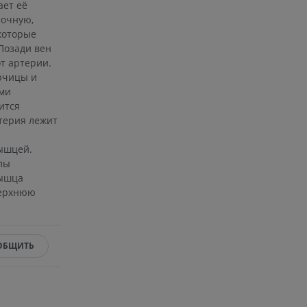
ает её
точную,
которые
Позади вен
т артерии.
ючицы и
ми
ится
ртерия лежит
мышцей.
лы
мышца
верхнюю
ОБЩИТЬ