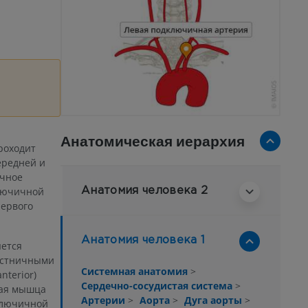
Анатомическая иерархия
роходит
ередней и
ичное
ключичной
Анатомия человека 2
первого
Анатомия человека 1
яется
лестничными
Системная анатомия
>
terior)
Сердечно-сосудистая система
>
ная мышца
Артерии
>
Аорта
>
Дуга аорты
>
дключичной