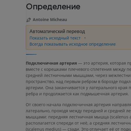
Определение
Antoine Micheau
Автоматический перевод
Показать исходный текст
Всегда показывать исходное определение
Подключичная артерия
— это артерия, которая п
вместе с корешками плечевого сплетения между п
средней лестничными мышцами, через межлестн
пространство, над первым ребром в борозде под
артерии. Она заканчивается у латерального края 
ребра и продолжается как подмышечная артерия.
От своего начала подключичная артерия направл
латерально, проходя между передней и средней 
мышцами: передняя лестничная мышца (scalenus an
располагается спереди от неё, а средняя лестнич
(scalenus medius) — сзади. Это отличает её от по