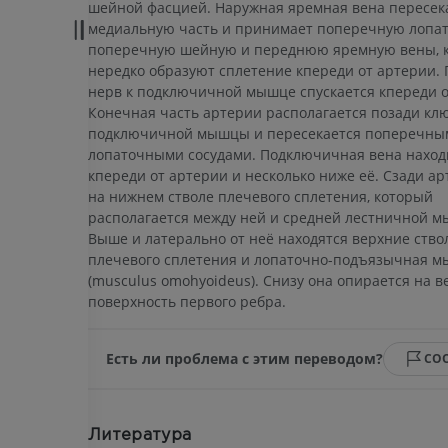
шейной фасцией. Наружная яремная вена пересек
медиальную часть и принимает поперечную лопа
поперечную шейную и переднюю яремную вены, 
нередко образуют сплетение кпереди от артерии. 
нерв к подключичной мышце спускается кпереди о
Конечная часть артерии располагается позади кл
подключичной мышцы и пересекается поперечны
лопаточными сосудами. Подключичная вена наход
кпереди от артерии и несколько ниже её. Сзади а
на нижнем стволе плечевого сплетения, который
располагается между ней и средней лестничной 
Выше и латерально от неё находятся верхние ство
плечевого сплетения и лопаточно-подъязычная 
(musculus omohyoideus). Снизу она опирается на 
поверхность первого ребра.
Есть ли проблема с этим переводом?
СО
Литература