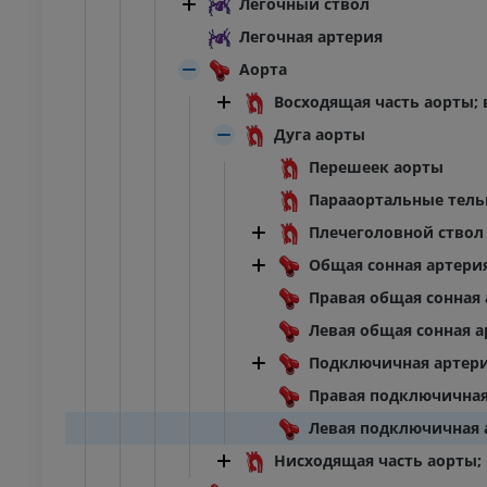
Легочный ствол
Легочная артерия
Аорта
Восходящая часть аорты;
Дуга аорты
Перешеек аорты
Парааортальные тель
Плечеголовной ствол
Общая сонная артери
Правая общая сонная
Левая общая сонная а
Подключичная артер
Правая подключичная
Левая подключичная 
ПРЕДПЛЮСНА - СТОПА
Нисходящая часть аорты;
оленного сустава
Ankle MRI