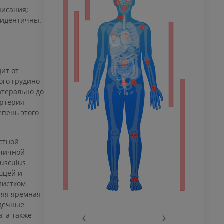
писания;
 идентичны.
афия
ечности
ммы
ит от
ого грудино-
атерально до
Артерия
 конечности
пень этого
стной
ючичной
usculus
шцей и
листком
няя яремная
го сустава
рдечные
‹
›
, а также