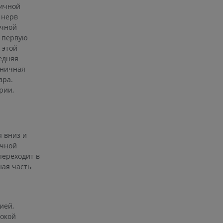
ничной
 нерв
ичной
т первую
 этой
едняя
тничная
вра.
рии,
 вниз и
ичной
переходит в
ая часть
ией,
окой