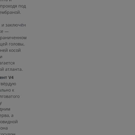
 проходя под
ембраной.
ерии и
 и заключён
ке —
ограниченном
цей головы,
ней косой
я артерий
и
чностей
агается
ой атланта.
ент V4
твёрдую
ально к
лговатого
у
едним
рва, а
бовидной
 она
сосудом