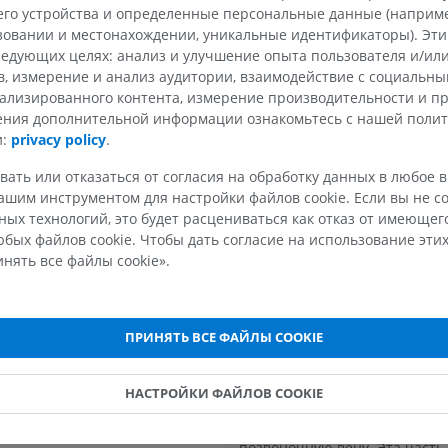
четыре части:
чная часть
го устройства и определенные персональные данные (например
ьзовании и местонахождении, уникальные идентификаторы). Эт
ростковая часть; шейная часть
МРТ верхней
Нижняя кон
Предпозвоночная часть; сег
едующих целях: анализ и улучшение опыта пользователя и/или
Иллюстрации
конечности
(предфораминальная) проходи
асть
MPT
в, измерение и анализ аудитории, взаимодействие с социальны
ПРЕМИУМ
кзади между длинной мышце
ая часть
ализированного контента, измерение производительности и п
ПРЕМИУМ
передней лестничной мышце
чения дополнительной информации ознакомьтесь с нашей поли
iae vertebralis
от неё располагаются внутре
Рентгеногр
и:
privacy policy
.
яремная и позвоночная вены;
МРТ плечевого сустава
нижней кон
ая артерия
пересекает нижняя щитовидн
MPT
Рентгеногра
вать или отказаться от согласия на обработку данных в любое 
я грудная артерия
а левую позвоночную артер
ПРЕМИУМ
БЕСПЛАТНО
шим инструментом для настройки файлов cookie. Если вы не со
пересекает также грудной пр
 грудная артерия
ых технологий, это будет расцениваться как отказ от имеюще
от неё находятся поперечный 
бых файлов cookie. Чтобы дать согласие на использование этих
вол
МРТ запястья
МРТ нижней
шейного позвонка, симпатиче
нять все файлы cookie».
MPT
MPT
и его нижний шейный узел.
ствол
ПРЕМИУМ
ПРЕМИУМ
Шейная часть; сегмент V2
терия
(фораминальная) проходит кв
 артерия
ПРИНЯТЬ ВСЕ ФАЙЛЫ COOKIE
МРТ локтевого сустава
Hip MRI
поперечные отверстия позво
MPT
MPT
до C2 и окружена ветвями ни
артерия
ПРЕМИУМ
ПРЕМИУМ
шейного симпатического узла
НАСТРОЙКИ ФАЙЛОВ COOKIE
 нисходящая аорта
венозным сплетением, котор
отделе шеи сливается, образу
МРТ кисти
МРТ коленно
позвоночную вену. Эта часть