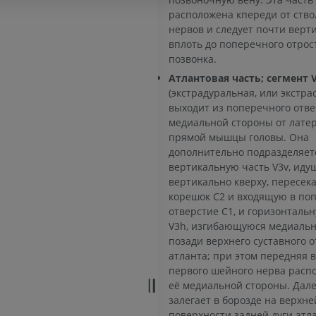
MPT
MPT
расположена кпереди от ств
ПРЕМИУМ
ПРЕМИУМ
нервов и следует почти верт
вплоть до поперечного отрос
Рентгенография
КТ-артрогр
позвонка.
верхней конечности
коленного с
Атлантовая часть; сегмент 
Рентгенограммы
КТ артрограм
(экстрадуральная, или экстра
ПРЕМИУМ
ПРЕМИУМ
выходит из поперечного отве
медиальной стороны от лате
Верхняя конечность
МРТ предпл
прямой мышцы головы. Она
Иллюстрации
заднего отд
дополнительно подразделяет
MPT
ПРЕМИУМ
вертикальную часть V3v, ид
ПРЕМИУМ
вертикально кверху, пересе
корешок C2 и входящую в по
Ангиография артерий
отверстие C1, и горизонталь
верхней конечности
МРТ передне
V3h, изгибающуюся медиальн
Ангиография
стопы
позади верхнего суставного о
MPT
БЕСПЛАТНО
атланта; при этом передняя 
ПРЕМИУМ
первого шейного нерва распо
Visible Human Project
её медиальной стороны. Дал
Фотографии
Lower limb 
залегает в борозде на верхне
KT
ПРЕМИУМ
поверхности задней дуги атл