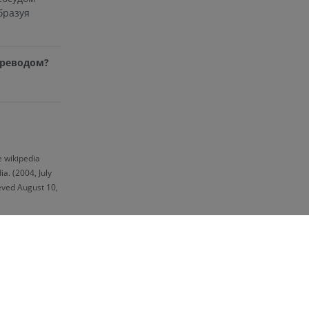
бразуя
ереводом?
e wikipedia
a. (2004, July
ieved August 10,