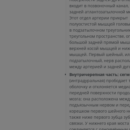
ПРЕМИУМ
входит в позвоночный канал,
задней атлантозатылочной м
Этот отдел артерии прикрыт
Голень (арт
полуостистой мышцей головы
кости)
KT
в подзатылочном треугольни
треугольном пространстве, 
БЕСПЛАТНО
большой задней прямой мыш
верхней косой мышцей и ниж
Ангиографи
мышцей. Первый шейный, ил
нижних коне
подзатылочный, нерв распол
Ангиография
между артерией и задней дуг
БЕСПЛАТНО
Внутричерепная часть; сегм
(интрадуральная) прободает 
оболочку и отклоняется меди
передней поверхности продо
мозга; она расположена межд
подъязычным нервом и пер
корешком первого шейного не
также ниже первого зубца зу
связки. У нижнего края моста
соединяется с одноимённым 