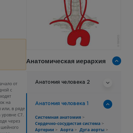
Анатомическая иерархия
Анатомия человека 2
ачало от
дной с
уходят
ок на
Анатомия человека 1
 или, в ряде
а уровне C7.
Системная анатомия
>
ходя через
Сердечно-сосудистая система
>
 шейного
Артерии
>
Аорта
>
Дуга аорты
>