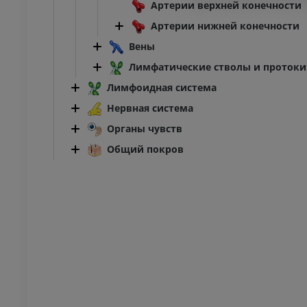
я конечность
Нижняя конечность
Артерии верхней конечности
трации
Иллюстрации
Артерии нижней конечности
ИУМ
ПРЕМИУМ
Вены
Лимфатические стволы и протоки
Ankle and foot CT
KT
Лимфоидная система
ПРЕМИУМ
Нервная система
Органы чувств
Общий покров