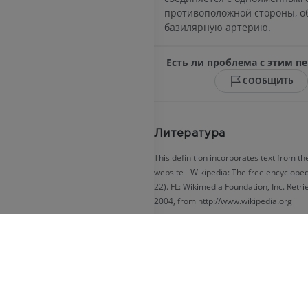
противоположной стороны, о
базилярную артерию.
Есть ли проблема с этим п
СООБЩИТЬ
Литература
This definition incorporates text from th
website - Wikipedia: The free encyclopedi
22). FL: Wikimedia Foundation, Inc. Retr
2004, from http://www.wikipedia.org
Галерея