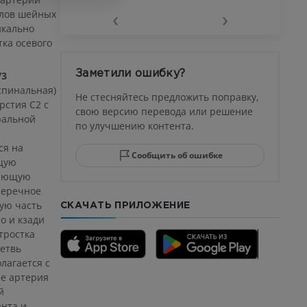
‹
›
олов шейных
икально
тка осевого
афия
устава
Заметили ошибку?
V3
ма
спинальная)
Не стесняйтесь предложить поправку,
рстия C2 с
свою версию перевода или решение
ральной
по улучшению контента.
юсны и
ела стопы
ся на
Сообщить об ошибке
ущую
кающую
перечное
ную часть
СКАЧАТЬ ПРИЛОЖЕНИЕ
го отдела
о и кзади
тростка
ветвь
лагается с
ее артерия
CTA
й
анта и