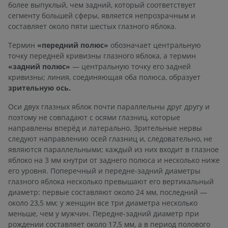
более выпуклый, чем задний, который соответствует
сегменту большей сферы, является непрозрачным и
составляет около пяти шестых глазного яблока.
Термин
«передний полюс»
обозначает центральную
точку передней кривизны глазного яблока, а термин
«задний полюс»
— центральную точку его задней
кривизны; линия, соединяющая оба полюса, образует
зрительную ось.
Оси двух глазных яблок почти параллельны друг другу и
поэтому не совпадают с осями глазниц, которые
направлены вперёд и латерально. Зрительные нервы
следуют направлению осей глазниц и, следовательно, не
являются параллельными; каждый из них входит в глазное
яблоко на 3 мм кнутри от заднего полюса и несколько ниже
его уровня. Поперечный и передне-задний диаметры
глазного яблока несколько превышают его вертикальный
диаметр: первые составляют около 24 мм, последний —
около 23,5 мм; у женщин все три диаметра несколько
меньше, чем у мужчин. Передне-задний диаметр при
рождении составляет около 17,5 мм, а в период полового