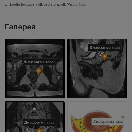
wikipedia https://en.wikipedia.org/wiki/Pelvic_floor
Галерея