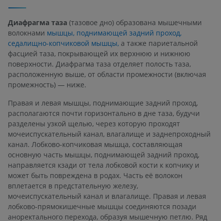
Диафрагма таза
(тазовое дно) образована мышечными
волокнами
мышцы, поднимающей задний проход,
седалищно-копчиковой мышцы,
а также париетальной
фасцией таза, покрывающей их верхнюю и нижнюю
поверхности. Диафрагма таза отделяет полость таза,
расположенную выше, от области промежности (включая
промежность) — ниже.
Правая и левая мышцы, поднимающие задний проход,
располагаются почти горизонтально в дне таза, будучи
разделены узкой щелью, через которую проходят
мочеиспускательный канал, влагалище и заднепроходный
канал. Лобково-копчиковая мышца, составляющая
основную часть мышцы, поднимающей задний проход,
направляется кзади от тела лобковой кости к копчику и
может быть повреждена в родах. Часть её волокон
вплетается в предстательную железу,
мочеиспускательный канал и влагалище. Правая и левая
лобково-прямокишечные мышцы соединяются позади
аноректального перехода, образуя мышечную петлю. Ряд