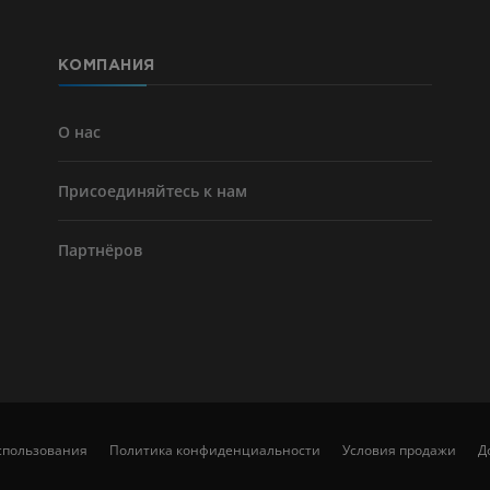
KT
БЕСПЛАТНО
КОМПАНИЯ
Ангиографи
нижних коне
Ангиография
О нас
БЕСПЛАТНО
Присоединяйтесь к нам
Партнёров
спользования
Политика конфиденциальности
Условия продажи
Д