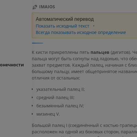
IMAIOS
Автоматический перевод
Показать исходный текст
Всегда показывать исходное определение
К кисти прикреплены пять
пальцев
(дигитов). Ч
пальца могут быть согнуты над ладонью, что об
конечности
захват предметов. Каждый палец, начиная с бли
большому пальцу, имеет общепринятое названи
отличия от остальных:
указательный палец II;
средний палец III;
безымянный палец IV;
мизинец V.
Большой палец I (соединённый с костью-трапец
расположен на одной из боковых сторон, паралл