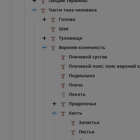
Общие термины
Части тела человека
Голова
Шея
Туловище
Верхняя конечность
Плечевой сустав
Плечевой пояс; пояс верхней 
Подмышка
Плечо
Локоть
Предплечье
Кисть
Запястье
Пястье