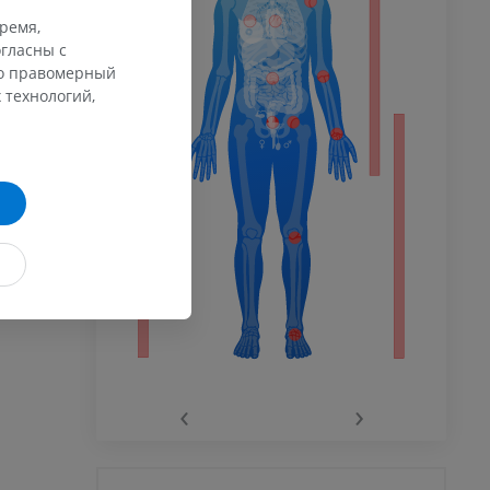
время,
афия
гласны с
ечности
го правомерный
ммы
 технологий,
 конечности
го сустава
‹
›
афия