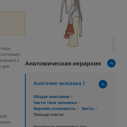
етыре
еспечивает
жайшего к
Анатомическая иерархия
е для
Анатомия человека 1
Общая анатомия
>
Части тела человека
>
Верхняя конечность
>
Кисть
>
Пальцы кисти
ией)
ельно
Основные структуры:
Нет