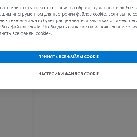
ПРЕМИУМ
вать или отказаться от согласия на обработку данных в любое 
Рентгеногр
шим инструментом для настройки файлов cookie. Если вы не со
МРТ плечевого сустава
нижней кон
ых технологий, это будет расцениваться как отказ от имеюще
MPT
Рентгеногра
бых файлов cookie. Чтобы дать согласие на использование этих
ПРЕМИУМ
БЕСПЛАТНО
нять все файлы cookie».
МРТ запястья
МРТ нижней
MPT
MPT
ПРИНЯТЬ ВСЕ ФАЙЛЫ COOKIE
ПРЕМИУМ
ПРЕМИУМ
НАСТРОЙКИ ФАЙЛОВ COOKIE
МРТ локтевого сустава
Hip MRI
MPT
MPT
ПРЕМИУМ
ПРЕМИУМ
МРТ кисти
МРТ коленно
MPT
MPT
ПРЕМИУМ
ПРЕМИУМ
Рентгенография
КТ-артрогр