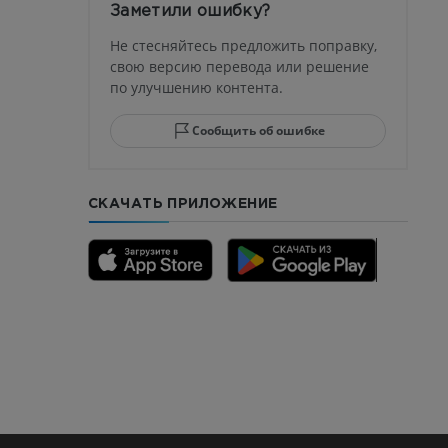
устава
Заметили ошибку?
ма
Не стесняйтесь предложить поправку,
свою версию перевода или решение
по улучшению контента.
юсны и
ела стопы
Сообщить об ошибке
СКАЧАТЬ ПРИЛОЖЕНИЕ
го отдела
CTA
ерии и