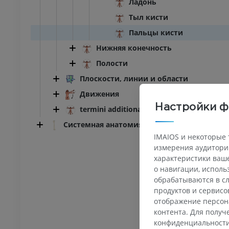
Ладонь
Тыл кисти
Пальцы кисти
Нижняя конечность
Полости
Плоскости, линии и области
Движения
Настройки ф
termini additional
Системная анатомия
IMAIOS и некоторые 
измерения аудитории
характеристики ваше
о навигации, испол
ПРЕДПЛЮСНА - СТОПА
обрабатываются в сл
продуктов и сервисо
оленного сустава
Ankle MRI
отображение персон
MPT
контента. Для полу
ИУМ
ПРЕМИУМ
конфиденциальност