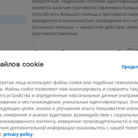
предплечью. Надёжным способом идентификаци
является наличие противопоставляемого большо
Способность большого пальца к противопостав
определяется возможностью приведения его на
остальных пальцев — мышечное действие, извес
противопоставление.
Есть ли проблема с этим переводом?
С
айлов cookie
Продол
Галерея
третьи лица используют файлы cookie или подобные технологии
. Файлы cookie позволяют нам анализировать и сохранять та
го устройства и определенные персональные данные (например
ьзовании и местонахождении, уникальные идентификаторы). Эт
ВЕРХНЯЯ КОНЕЧНОСТЬ
НИЖНЯЯ КОНЕЧНОСТ
едующих целях: анализ и улучшение опыта пользователя и/или
в, измерение и анализ аудитории, взаимодействие с социальны
МРТ верхней
Нижняя кон
ализированного контента, измерение производительности и п
Иллюстрации
конечности
чения дополнительной информации ознакомьтесь с нашей поли
MPT
ПРЕМИУМ
и:
privacy policy
.