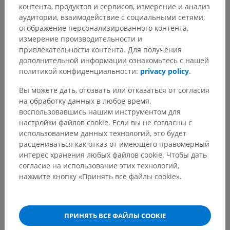
контента, продуктов и сервисов, измерение и анализ
Человеческое тело
>
Systemata visceralia
>
аудитории, взаимодействие с социальными сетями,
Половые системы
>
отображение персонализированного контента,
Система женских половых органов
>
измерение производительности и
Внутренние женские половые органы
>
Яичник
>
привлекательности контента. Для получения
Extremitas uterina ovarii
дополнительной информации ознакомьтесь с нашей
политикой конфиденциальности:
privacy policy
.
Основные структуры:
Нет анатомических терминов,
относящихся к этой части тела
Вы можете дать, отозвать или отказаться от согласия
на обработку данных в любое время,
воспользовавшись нашим инструментом для
настройки файлов cookie. Если вы не согласны с
Анатомия человека 1
использованием данных технологий, это будет
расцениваться как отказ от имеющего правомерный
интерес хранения любых файлов cookie. Чтобы дать
согласие на использование этих технологий,
Сравнительная анатомия
нажмите кнопку «Принять все файлы cookie».
животных
ПРИНЯТЬ ВСЕ ФАЙЛЫ COOKIE
Переводы