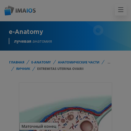
e-Anatomy
лучевая
анатомия
ГЛАВНАЯ
E-ANATOMY
АНАТОМИЧЕСКИЕ ЧАСТИ
...
ЯИЧНИК
EXTREMITAS UTERINA OVARII