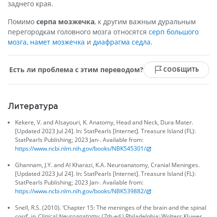
заднего края.
Помимо
серпа мозжечка
, к другим важным дуральным
перегородкам головного мозга относятся
серп большого
мозга
,
намет мозжечка
и
диафрагма седла
.
Есть ли проблема с этим переводом?
СООБЩИТЬ
Литература
Kekere, V. and Alsayouri, K. Anatomy, Head and Neck, Dura Mater.
[Updated 2023 Jul 24]. In: StatPearls [Internet]. Treasure Island (FL):
StatPearls Publishing; 2023 Jan-. Available from:
https://www.ncbi.nlm.nih.gov/books/NBK545301/
Ghannam, J.Y. and Al Kharazi, K.A. Neuroanatomy, Cranial Meninges.
[Updated 2023 Jul 24]. In: StatPearls [Internet]. Treasure Island (FL):
StatPearls Publishing; 2023 Jan-. Available from:
https://www.ncbi.nlm.nih.gov/books/NBK539882/
Snell, R.S. (2010). ‘Chapter 15: The meninges of the brain and the spinal
cord’, in
Clinical Neuroanatomy
. (7th ed.) Philadelphia: Wolters Kluwer