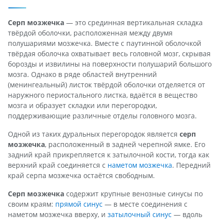
Серп мозжечка
— это срединная вертикальная складка
твёрдой оболочки, расположенная между двумя
полушариями мозжечка. Вместе с паутинной оболочкой
твёрдая оболочка охватывает весь головной мозг, скрывая
борозды и извилины на поверхности полушарий большого
мозга. Однако в ряде областей внутренний
(менингеальный) листок твёрдой оболочки отделяется от
наружного периостального листка, вдаётся в вещество
мозга и образует складки или перегородки,
поддерживающие различные отделы головного мозга.
Одной из таких дуральных перегородок является
серп
мозжечка
, расположенный в задней черепной ямке. Его
задний край прикрепляется к затылочной кости, тогда как
верхний край соединяется с
наметом мозжечка
. Передний
край серпа мозжечка остаётся свободным.
Серп мозжечка
содержит крупные венозные синусы по
своим краям:
прямой синус
— в месте соединения с
наметом мозжечка вверху, и
затылочный синус
— вдоль