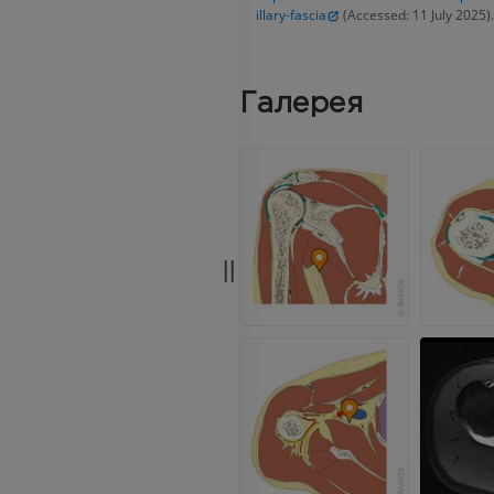
MPT
MPT
illary-fascia
(Accessed: 11 July 2025).
ПРЕМИУМ
ПРЕМИУМ
Рентгенография
КТ-артрогр
Галерея
верхней конечности
коленного с
Рентгенограммы
КТ артрограм
ПРЕМИУМ
ПРЕМИУМ
Верхняя конечность
МРТ предпл
Иллюстрации
заднего отд
MPT
ПРЕМИУМ
ПРЕМИУМ
Ангиография артерий
верхней конечности
МРТ передне
Ангиография
стопы
MPT
БЕСПЛАТНО
ПРЕМИУМ
Visible Human Project
Фотографии
Lower limb 
KT
ПРЕМИУМ