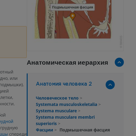
Анатомическая иерархия
лотный
дно, или
подмышки).
Анатомия человека 2
цией
летки,
Человеческое тело
>
чности.
Systemata musculoskeletalia
>
Systema musculare
>
бой
Systema musculare membri
рудной
superioris
>
 грудную
Фасции
>
Подмышечная фасция
ышцы
спереди