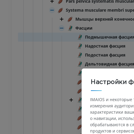
Pars pelvica systematis muscular
Systema musculare membri supe
Мышцы верхней конечно
Фасции
Подмышечная фасци
Надостная фасция
Подостная фасция
Дельтовидная фасци
Фасция плеча
Медиальная межмыше
Настройки ф
Латеральная межмыш
IMAIOS и некоторые 
Фасция предплечья
измерения аудитории
Тыльная фасция кист
характеристики ваше
Поверхностная попере
о навигации, испол
обрабатываются в сл
Ладонный апоневроз
продуктов и сервисо
ПРЕДПЛЮСНА - СТОПА