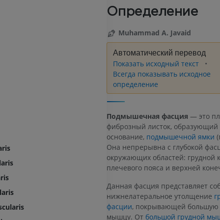
Определение
Muhammad A. Javaid
Автоматический перевод
Показать исходный текст
Всегда показывать исходное
определение
Подмышечная фасция
— это п
фиброзный листок, образующий 
основание,
подмышечной ямки
(
Она непрерывна с глубокой фас
aris
окружающих областей: грудной к
aris
плечевого пояса и верхней коне
ris
Данная фасция представляет со
aris
нижнелатеральное утолщение
г
фасции
, покрывающей большую
cularis
мышцу. От
большой грудной м