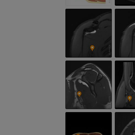
ПРЕМИУМ
Голень (арт
кости)
KT
БЕСПЛАТНО
Ангиографи
нижних коне
Ангиография
БЕСПЛАТНО