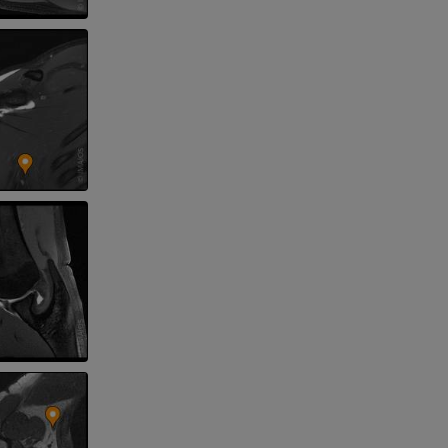
ерии и
я артерий
чностей