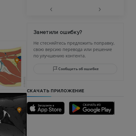
‹
›
афия
устава
Заметили ошибку?
ма
Не стесняйтесь предложить поправку,
свою версию перевода или решение
по улучшению контента.
юсны и
ела стопы
Сообщить об ошибке
СКАЧАТЬ ПРИЛОЖЕНИЕ
го отдела
CTA