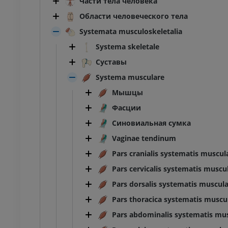
Части тела человека
Области человеческого тела
Systemata musculoskeletalia
Systema skeletale
Суставы
Systema musculare
Мышцы
Фасции
Синовиальная сумка
Vaginae tendinum
Pars cranialis systematis muscul
Pars cervicalis systematis muscul
Pars dorsalis systematis muscula
Pars thoracica systematis muscul
Pars abdominalis systematis mus