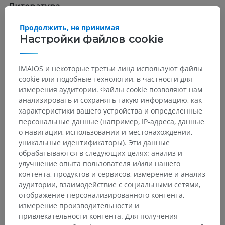
Литература
Standring, S. (2015)
Grays Anatomy: The Anatomical Basis of Clinical
Продолжить, не принимая
Practice
. 41st edn. London: Churchill Livingstone Elsevier. Chapter 34,
Настройки файлов cookie
Pharynx.
IMAIOS и некоторые третьи лица используют файлы
cookie или подобные технологии, в частности для
измерения аудитории. Файлы cookie позволяют нам
Анатомическая иерархия
анализировать и сохранять такую информацию, как
характеристики вашего устройства и определенные
персональные данные (например, IP-адреса, данные
Анатомия человека 2
о навигации, использовании и местонахождении,
уникальные идентификаторы). Эти данные
Человеческое тело
>
Systemata visceralia
>
обрабатываются в следующих целях: анализ и
Пищеварительная система
>
Глотка
>
улучшение опыта пользователя и/или нашего
Глоточные железы
контента, продуктов и сервисов, измерение и анализ
аудитории, взаимодействие с социальными сетями,
Основные структуры:
Нет анатомических терминов,
отображение персонализированного контента,
относящихся к этой части тела
измерение производительности и
привлекательности контента. Для получения