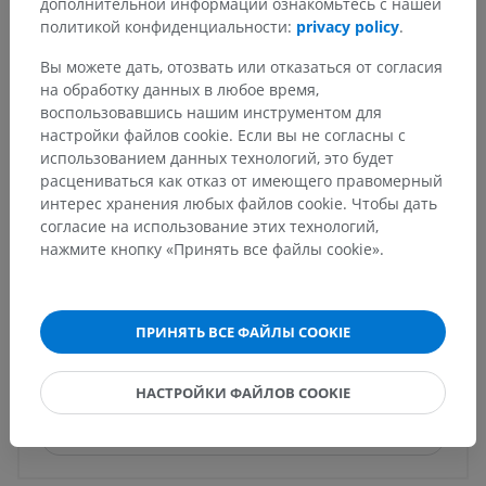
дополнительной информации ознакомьтесь с нашей
Анатомия человека 1
политикой конфиденциальности:
privacy policy
.
Вы можете дать, отозвать или отказаться от согласия
на обработку данных в любое время,
воспользовавшись нашим инструментом для
Сравнительная анатомия
настройки файлов cookie. Если вы не согласны с
животных
использованием данных технологий, это будет
расцениваться как отказ от имеющего правомерный
интерес хранения любых файлов cookie. Чтобы дать
Переводы
согласие на использование этих технологий,
нажмите кнопку «Принять все файлы cookie».
ПРИНЯТЬ ВСЕ ФАЙЛЫ COOKIE
Заметили ошибку?
Не стесняйтесь предложить поправку, свою версию
перевода или решение по улучшению контента.
НАСТРОЙКИ ФАЙЛОВ COOKIE
Сообщить об ошибке