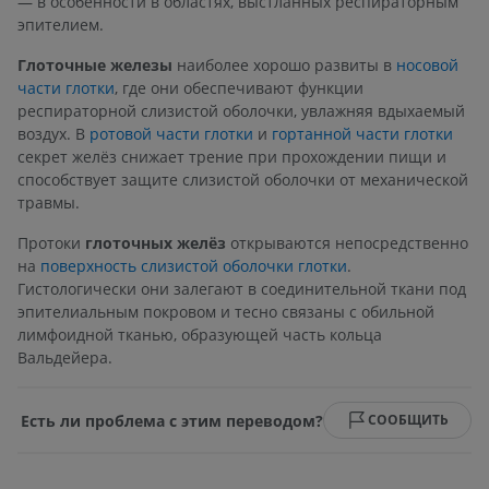
— в особенности в областях, выстланных респираторным
эпителием.
Глоточные железы
наиболее хорошо развиты в
носовой
части глотки
, где они обеспечивают функции
респираторной слизистой оболочки, увлажняя вдыхаемый
воздух. В
ротовой части глотки
и
гортанной части глотки
секрет желёз снижает трение при прохождении пищи и
способствует защите слизистой оболочки от механической
травмы.
Протоки
глоточных желёз
открываются непосредственно
на
поверхность слизистой оболочки глотки
.
Гистологически они залегают в соединительной ткани под
эпителиальным покровом и тесно связаны с обильной
лимфоидной тканью, образующей часть кольца
Вальдейера.
Есть ли проблема с этим переводом?
СООБЩИТЬ