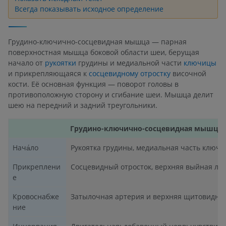
Всегда показывать исходное определение
Грудино-ключично-сосцевидная мышца — парная
поверхностная мышца боковой области шеи, берущая
начало от
рукоятки
грудины и медиальной части
ключицы
и прикрепляющаяся к
сосцевидному отростку
височной
кости. Её основная функция — поворот головы в
противоположную сторону и сгибание шеи. Мышца делит
шею на передний и задний треугольники.
Грудино-ключично-сосцевидная мышца
Нача́ло
Рукоятка грудины, медиальная часть ключ
Прикреплени
Сосцевидный отросток, верхняя выйная ли
е
Кровоснабже
Затылочная артерия и верхняя щитовидна
ние