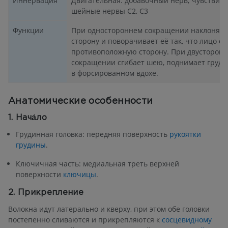
Иннервация
Двигательная: добавочный нерв; чувствите
шейные нервы C2, C3
Функции
При одностороннем сокращении наклоняет 
сторону и поворачивает её так, что лицо о
противоположную сторону. При двусторон
сокращении сгибает шею, поднимает грудин
в форсированном вдохе.
Анатомические особенности
1. Нача́ло
Грудинная головка: передняя поверхность
рукоятки
грудины
.
Ключичная часть: медиальная треть верхней
поверхности
ключицы
.
2. Прикрепление
Волокна идут латерально и кверху, при этом обе головки
постепенно сливаются и прикрепляются к
сосцевидному