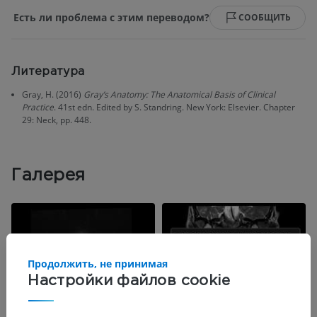
Есть ли проблема с этим переводом?
СООБЩИТЬ
Литература
Gray, H. (2016)
Gray’s Anatomy: The Anatomical Basis of Clinical
Practice
. 41st edn. Edited by S. Standring. New York: Elsevier. Chapter
29: Neck, pp. 448.
Галерея
Продолжить, не принимая
Настройки файлов cookie