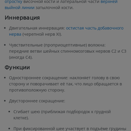
отростку
височной кости и латеральной части
верхней
выйной линии
затылочной кости.
Иннервация
Двигательная иннервация:
остистая часть добавочного
нерва
(черепной нерв XI).
Чувствительные (проприоцептивные) волокна:
передние ветви шейных спинномозговых нервов C2 и C3
(иногда C4).
Функции
Одностороннее сокращение: наклоняет голову в свою
сторону и поворачивает её так, что лицо обращается в
противоположную сторону.
Двустороннее сокращение:
Сгибает шею (приближая подбородок к грудной
клетке).
При фиксированной шее участвует в подъёме грудины