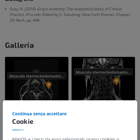
Gray, H. (2016)
Gray’s Anatomy: The Anatomical Basis of Clinical
Practice
. 41st edn. Edited by S. Standring. New York: Elsevier. Chapter
29: Neck, pp. 448.
Galleria
Continua senza accettare
Cookie
IMAIOS e i terzi da esso selezionati usano cookies o