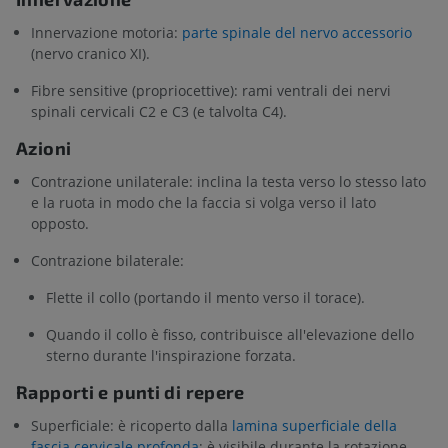
Innervazione motoria:
parte spinale del nervo accessorio
(nervo cranico XI).
Fibre sensitive (propriocettive): rami ventrali dei nervi
spinali cervicali C2 e C3 (e talvolta C4).
Azioni
Contrazione unilaterale: inclina la testa verso lo stesso lato
e la ruota in modo che la faccia si volga verso il lato
opposto.
Contrazione bilaterale:
Flette il collo (portando il mento verso il torace).
Quando il collo è fisso, contribuisce all'elevazione dello
sterno durante l'inspirazione forzata.
Rapporti e punti di repere
Superficiale: è ricoperto dalla
lamina superficiale della
fascia cervicale profonda
; è visibile durante la rotazione