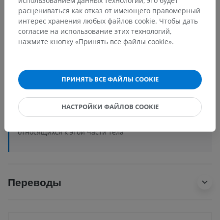
использованием данных технологий, это будет
расцениваться как отказ от имеющего правомерный
Анатомия человека 2
интерес хранения любых файлов cookie. Чтобы дать
согласие на использование этих технологий,
Анатомия человека 1
нажмите кнопку «Принять все файлы cookie».
Системная анатомия
>
Лимфоидная система
>
Вторичные лимфоидные органы
>
ПРИНЯТЬ ВСЕ ФАЙЛЫ COOKIE
Лимфатический узел
>
Лимфатические узлы головы и шеи
>
Язычные узлы
НАСТРОЙКИ ФАЙЛОВ COOKIE
Основные структуры:
Нет анатомических терминов,
относящихся к этой части тела
Переводы