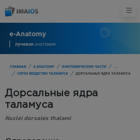
e-Anatomy
лучевая
анатомия
ГЛАВНАЯ
E-ANATOMY
АНАТОМИЧЕСКИЕ ЧАСТИ
...
СЕРОЕ ВЕЩЕСТВО ТАЛАМУСА
ДОРСАЛЬНЫЕ ЯДРА ТАЛАМУСА
Дорсальные ядра
таламуса
Nuclei dorsales thalami