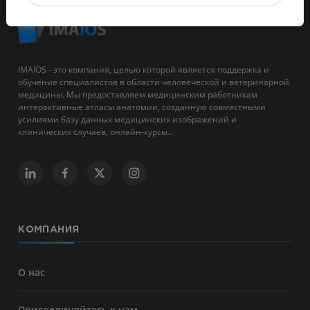
IMAIOS - это компания, целью которой является поддержка и
обучение специалистов в области человеческой и ветеринарной
медицины. Мы предоставляем медицинским работникам
интерактивные атласы анатомии, созданную совместными
усилиями базу данных медицинских изображений и
клинических случаев, онлайн-курсы...
КОМПАНИЯ
О нас
Присоединяйтесь к нам