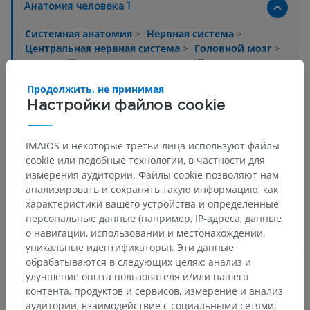
Анатомия человека 1
Системная анатомия
>
Нервная система
>
Центральная нервная система
>
Головной мозг
>
Передний мозг
>
Промежуточный мозг
>
Таламус
>
Серое вещество таламуса
>
Продолжить, не принимая
Дорсальные ядра таламуса
Настройки файлов cookie
Основные структуры:
Дорсальное латеральное ядро
IMAIOS и некоторые третьи лица используют файлы
Заднее латеральное ядро
cookie или подобные технологии, в частности для
Ядра подушки
измерения аудитории. Файлы cookie позволяют нам
анализировать и сохранять такую информацию, как
характеристики вашего устройства и определенные
персональные данные (например, IP-адреса, данные
о навигации, использовании и местонахождении,
Переводы
уникальные идентификаторы). Эти данные
обрабатываются в следующих целях: анализ и
улучшение опыта пользователя и/или нашего
контента, продуктов и сервисов, измерение и анализ
аудитории, взаимодействие с социальными сетями,