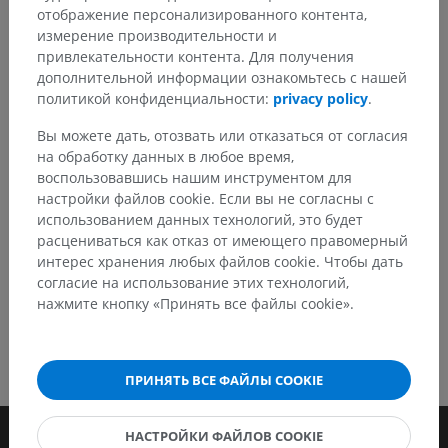
Заметили ошибку?
отображение персонализированного контента,
измерение производительности и
Не стесняйтесь предложить поправку, свою версию
привлекательности контента. Для получения
перевода или решение по улучшению контента.
дополнительной информации ознакомьтесь с нашей
политикой конфиденциальности:
privacy policy
.
Сообщить об ошибке
Вы можете дать, отозвать или отказаться от согласия
на обработку данных в любое время,
воспользовавшись нашим инструментом для
СКАЧАТЬ ПРИЛОЖЕНИЕ
настройки файлов cookie. Если вы не согласны с
использованием данных технологий, это будет
расцениваться как отказ от имеющего правомерный
интерес хранения любых файлов cookie. Чтобы дать
согласие на использование этих технологий,
нажмите кнопку «Принять все файлы cookie».
ПРИНЯТЬ ВСЕ ФАЙЛЫ COOKIE
НАСТРОЙКИ ФАЙЛОВ COOKIE