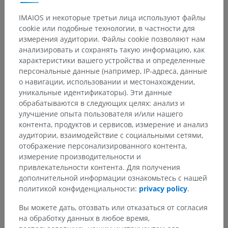
IMAIOS и некоторые третьи лица используют файлы
Анатомическая иерархия
cookie или подобные технологии, в частности для
измерения аудитории. Файлы cookie позволяют нам
анализировать и сохранять такую информацию, как
Анатомия человека 1
характеристики вашего устройства и определенные
персональные данные (например, IP-адреса, данные
Системная анатомия
>
Нервная система
>
о навигации, использовании и местонахождении,
Центральная нервная система
>
Спинной мозг
>
уникальные идентификаторы). Эти данные
Серое вещество
>
Серые столбы
>
обрабатываются в следующих целях: анализ и
Передний столб
>
Передний рог
>
улучшение опыта пользователя и/или нашего
Переднемедиальное ядро
контента, продуктов и сервисов, измерение и анализ
аудитории, взаимодействие с социальными сетями,
Основные структуры:
Нет анатомических терминов,
отображение персонализированного контента,
относящихся к этой части тела
измерение производительности и
привлекательности контента. Для получения
дополнительной информации ознакомьтесь с нашей
Нейроанатомия человека
политикой конфиденциальности:
privacy policy
.
Вы можете дать, отозвать или отказаться от согласия
на обработку данных в любое время,