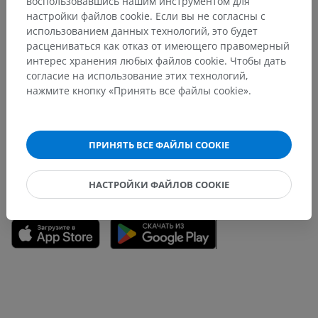
воспользовавшись нашим инструментом для
Переводы
настройки файлов cookie. Если вы не согласны с
использованием данных технологий, это будет
расцениваться как отказ от имеющего правомерный
интерес хранения любых файлов cookie. Чтобы дать
Заметили ошибку?
согласие на использование этих технологий,
нажмите кнопку «Принять все файлы cookie».
Не стесняйтесь предложить поправку, свою версию
перевода или решение по улучшению контента.
Сообщить об ошибке
ПРИНЯТЬ ВСЕ ФАЙЛЫ COOKIE
НАСТРОЙКИ ФАЙЛОВ COOKIE
СКАЧАТЬ ПРИЛОЖЕНИЕ