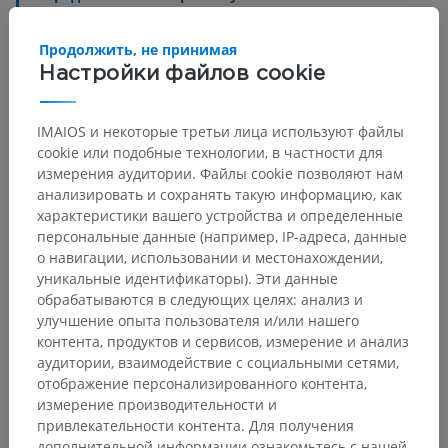
Таламус
>
Серое вещество таламуса
>
Задние ядра таламуса
>
Заднее ядро
Продолжить, не принимая
Настройки файлов cookie
Основные структуры:
Нет анатомических терминов,
относящихся к этой части тела
IMAIOS и некоторые третьи лица используют файлы
cookie или подобные технологии, в частности для
измерения аудитории. Файлы cookie позволяют нам
анализировать и сохранять такую информацию, как
Переводы
характеристики вашего устройства и определенные
персональные данные (например, IP-адреса, данные
о навигации, использовании и местонахождении,
уникальные идентификаторы). Эти данные
Заметили ошибку?
обрабатываются в следующих целях: анализ и
улучшение опыта пользователя и/или нашего
Не стесняйтесь предложить поправку, свою версию
контента, продуктов и сервисов, измерение и анализ
перевода или решение по улучшению контента.
аудитории, взаимодействие с социальными сетями,
отображение персонализированного контента,
Сообщить об ошибке
измерение производительности и
привлекательности контента. Для получения
дополнительной информации ознакомьтесь с нашей