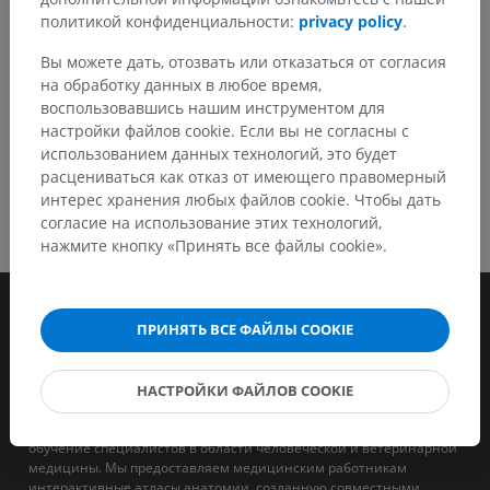
политикой конфиденциальности:
privacy policy
.
СКАЧАТЬ ПРИЛОЖЕНИЕ
Вы можете дать, отозвать или отказаться от согласия
на обработку данных в любое время,
воспользовавшись нашим инструментом для
настройки файлов cookie. Если вы не согласны с
использованием данных технологий, это будет
расцениваться как отказ от имеющего правомерный
интерес хранения любых файлов cookie. Чтобы дать
согласие на использование этих технологий,
нажмите кнопку «Принять все файлы cookie».
ПРИНЯТЬ ВСЕ ФАЙЛЫ COOKIE
НАСТРОЙКИ ФАЙЛОВ COOKIE
IMAIOS - это компания, целью которой является поддержка и
обучение специалистов в области человеческой и ветеринарной
медицины. Мы предоставляем медицинским работникам
интерактивные атласы анатомии, созданную совместными