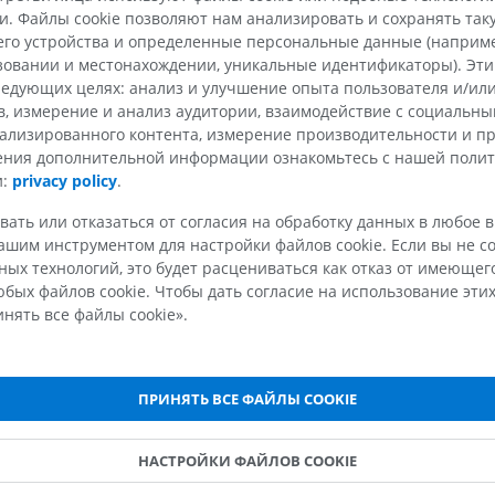
. Файлы cookie позволяют нам анализировать и сохранять та
зда среднего мозга
го устройства и определенные персональные данные (например
МРТ кисти
МРТ коленно
MPT
MPT
ьзовании и местонахождении, уникальные идентификаторы). Эт
го мозга
едующих целях: анализ и улучшение опыта пользователя и/или
ПРЕМИУМ
ПРЕМИУМ
 латеральной петли
в, измерение и анализ аудитории, взаимодействие с социальны
ализированного контента, измерение производительности и п
тво
Рентгенография
КТ-артрогр
чения дополнительной информации ознакомьтесь с нашей поли
верхней конечности
коленного с
тво
и:
privacy policy
.
Рентгенограммы
КТ артрограм
зговое ядро тройничного нерва
ПРЕМИУМ
ПРЕМИУМ
вать или отказаться от согласия на обработку данных в любое 
зодвигательного нерва
шим инструментом для настройки файлов cookie. Если вы не со
ых технологий, это будет расцениваться как отказ от имеюще
Верхняя конечность
МРТ предпл
зодвигательного нерва: Добавочные ядра глазодвигательно
Иллюстрации
бых файлов cookie. Чтобы дать согласие на использование этих
заднего отд
ициальное ядро
MPT
нять все файлы cookie».
ПРЕМИУМ
ьное предкомиссуральное ядро
ПРЕМИУМ
ней спайки
Ангиография артерий
верхней конечности
МРТ передне
ПРИНЯТЬ ВСЕ ФАЙЛЫ COOKIE
овое ядро
Ангиография
стопы
MPT
ые ядра зрительного тракта
БЕСПЛАТНО
НАСТРОЙКИ ФАЙЛОВ COOKIE
ПРЕМИУМ
теральное ядро покрышки