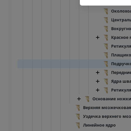
Ядро бло
Околохо
Централь
Вокругн
Красное 
Ретикул
Плащико
Подручк
Передни
Ядра шв
Ретикул
Основание ножк
Верхняя мозжечковая
Уздечка верхнего моз
Линейное ядро