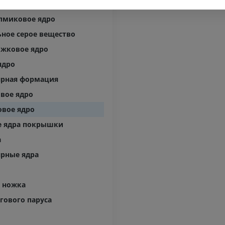
Visible Human Project
кового нерва
Фотографии
Lower limb 
лмиковое ядро
KT
ПРЕМИУМ
ПРЕМИУМ
ное серое вещество
ожковое ядро
Голень (арт
ядро
кости)
KT
ярная формация
БЕСПЛАТНО
вое ядро
овое ядро
Ангиографи
е ядра покрышки
нижних коне
Ангиография
а
БЕСПЛАТНО
ярные ядра
и
 ножка
гового паруса