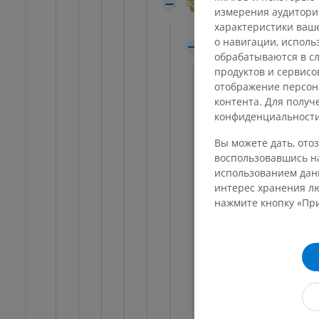
АТНО
БЕСПЛАТНО
Ножка мозга
измерения аудитории
Латеральная боро
характеристики ваше
я конечность
Нижняя конечность
о навигации, испол
Покрышка средне
трации
Иллюстрации
обрабатываются в сл
Треугольник
ИУМ
ПРЕМИУМ
продуктов и сервисо
отображение персон
Белое вещес
контента. Для полу
Ankle and foot CT
Серое вещес
конфиденциальност
KT
Среднемо
ПРЕМИУМ
Вы можете дать, отоз
Ядро гла
воспользовавшись на
использованием данн
Ядро гла
интерес хранения лю
Интерст
нажмите кнопку «При
Централ
Ядро зад
Межножк
Добавочн
Заднела