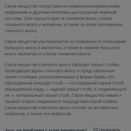
Серое вещество представлено немиелинизированными
нейронами и другими клетками центральной нервной
системы. Оно присутствует в головном мозге, стволе
головного мозга и мозжечке, а также на всём протяжении
спинного мозга.
Серое вещество располагается на поверхности полушарий
большого мозга и мозжечка, а также в глубине большого
мозга, мозжечка и ствола головного мозга.
Серое вещество спинного мозга образует серые столбы,
проходящие вдоль спинного мозга и представленные
тремя столбами, расположенными в форме буквы «H».
Обращённый кпереди столб — это передний серый столб,
обращённый кзади — задний серый столб, а соединяющий
их — латеральный серый столб. Серое вещество левой и
правой сторон соединяется посредством серой спайки.
Серое вещество спинного мозга состоит из вставочных
нейронов, а также тел нейронов.
Есть ли проблема с этим переводом?
СООБЩИТЬ