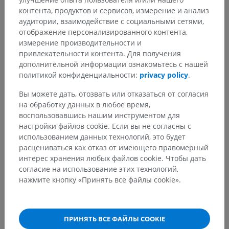
контента, продуктов и сервисов, измерение и анализ
Среднемозговое ядро тройничного нерва
аудитории, взаимодействие с социальными сетями,
Ядро глазодвигательного нерва
отображение персонализированного контента,
Ядро глазодвигательного нерва: Добавочные
измерение производительности и
ядра глазодвигательного нерва
привлекательности контента. Для получения
Интерстициальное ядро
дополнительной информации ознакомьтесь с нашей
политикой конфиденциальности:
privacy policy
.
Центральное предкомиссуральное ядро
Ядро задней спайки
Вы можете дать, отозвать или отказаться от согласия
на обработку данных в любое время,
Межножковое ядро
воспользовавшись нашим инструментом для
Добавочные ядра зрительного тракта
настройки файлов cookie. Если вы не согласны с
использованием данных технологий, это будет
Показать больше
расцениваться как отказ от имеющего правомерный
интерес хранения любых файлов cookie. Чтобы дать
согласие на использование этих технологий,
нажмите кнопку «Принять все файлы cookie».
Нейроанатомия человека
ПРИНЯТЬ ВСЕ ФАЙЛЫ COOKIE