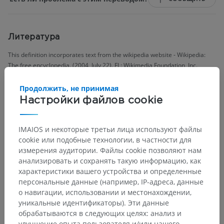
Литература
This definition incorporates text from the wikipedia website - Wikipedia:
The free encyclopedia. (2004, July 22). FL: Wikimedia Foundation, Inc.
Retrieved August 10, 2004, from http://www.wikipedia.org
Продолжить, не принимая
Настройки файлов cookie
Анатомическая иерархия
IMAIOS и некоторые третьи лица используют файлы
cookie или подобные технологии, в частности для
измерения аудитории. Файлы cookie позволяют нам
Анатомия человека 1
анализировать и сохранять такую информацию, как
Системная анатомия
>
Нервная система
>
характеристики вашего устройства и определенные
Центральная нервная система
>
Головной мозг
>
персональные данные (например, IP-адреса, данные
Средний мозг
>
Ножка мозга
>
о навигации, использовании и местонахождении,
Покрышка среднего мозга
>
Серое вещество
уникальные идентификаторы). Эти данные
обрабатываются в следующих целях: анализ и
улучшение опыта пользователя и/или нашего
Основные структуры: