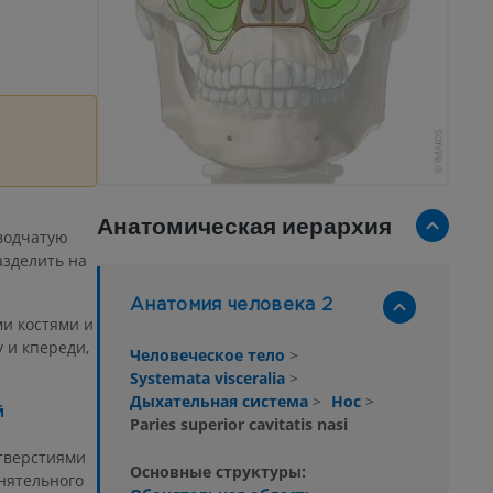
Анатомическая иерархия
сводчатую
азделить на
Анатомия человека 2
и костями и
 и кпереди,
Человеческое тело
>
Systemata visceralia
>
Дыхательная система
>
Нос
>
й
Paries superior cavitatis nasi
отверстиями
Основные структуры:
нятельного