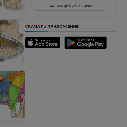
ела стопы
Сообщить об ошибке
СКАЧАТЬ ПРИЛОЖЕНИЕ
го отдела
CTA
ерии и
я артерий
чностей