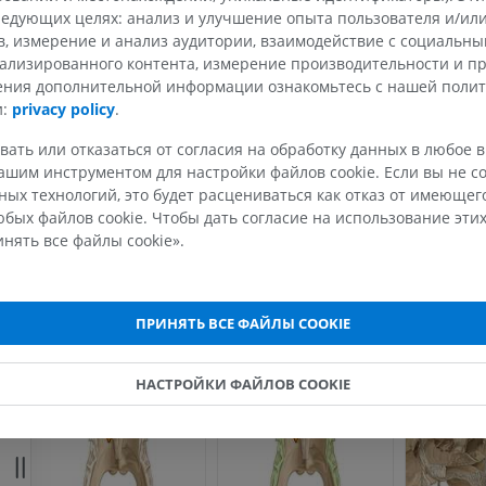
едующих целях: анализ и улучшение опыта пользователя и/или
в, измерение и анализ аудитории, взаимодействие с социальны
МРТ запястья
МРТ нижней
MPT
MPT
ализированного контента, измерение производительности и п
чения дополнительной информации ознакомьтесь с нашей поли
ПРЕМИУМ
ПРЕМИУМ
и:
privacy policy
.
МРТ локтевого сустава
Hip MRI
вать или отказаться от согласия на обработку данных в любое 
MPT
MPT
шим инструментом для настройки файлов cookie. Если вы не со
ПРЕМИУМ
ПРЕМИУМ
ых технологий, это будет расцениваться как отказ от имеюще
бых файлов cookie. Чтобы дать согласие на использование этих
нять все файлы cookie».
МРТ кисти
МРТ коленно
MPT
MPT
ПРЕМИУМ
ПРЕМИУМ
ПРИНЯТЬ ВСЕ ФАЙЛЫ COOKIE
Рентгенография
КТ-артрогр
верхней конечности
коленного с
НАСТРОЙКИ ФАЙЛОВ COOKIE
Рентгенограммы
КТ артрограм
ПРЕМИУМ
ПРЕМИУМ
Верхняя конечность
МРТ предпл