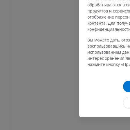
обрабатываются в сл
продуктов и сервисо
ижней конечности
МРТ нижней конечности
MPT
отображение персон
контента. Для полу
ИУМ
ПРЕМИУМ
конфиденциальност
енография
Рентгенография
Вы можете дать, отоз
й конечности
нижней конечности
воспользовавшись на
енограммы
Рентгенограммы
использованием данн
АТНО
БЕСПЛАТНО
интерес хранения лю
нажмите кнопку «При
я конечность
Нижняя конечность
трации
Иллюстрации
ИУМ
ПРЕМИУМ
Ankle and foot CT
KT
ПРЕМИУМ