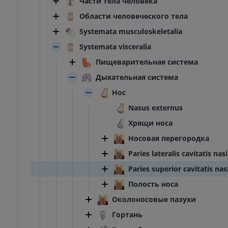
Части тела человека
Области человеческого тела
Systemata musculoskeletalia
Systemata visceralia
Пищеварительная система
Дыхательная система
Нос
Nasus externus
Хрящи носа
Носовая перегородка
Paries lateralis cavitatis nasi
Paries superior cavitatis nas
Полость носа
Околоносовые пазухи
Гортань