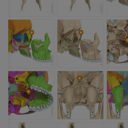
Иллюстрации
заднего отд
MPT
ПРЕМИУМ
ПРЕМИУМ
Ангиография артерий
верхней конечности
МРТ передне
Ангиография
стопы
MPT
БЕСПЛАТНО
ПРЕМИУМ
Visible Human Project
Фотографии
Lower limb 
KT
ПРЕМИУМ
ПРЕМИУМ
Голень (арт
кости)
KT
БЕСПЛАТНО
Ангиографи
нижних коне