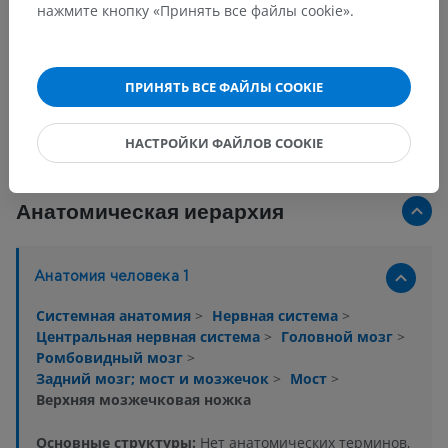
нажмите кнопку «Принять все файлы cookie».
ПРИНЯТЬ ВСЕ ФАЙЛЫ COOKIE
НАСТРОЙКИ ФАЙЛОВ COOKIE
Анатомическая иерархия
Анатомия человека 1
Системная анатомия
>
Нервная система
>
Центральная нервная система
>
Головной мозг
>
Ромбовидный мозг
>
Задний мозг; мост и мозжечок
>
Мост
>
Верхняя мозжечковая ножка
Основные структуры:
Нет анатомических терминов,