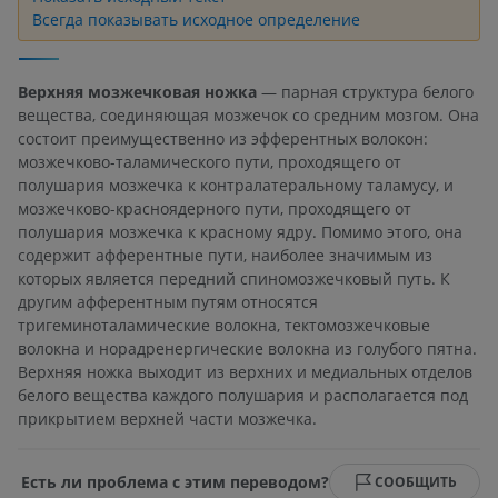
Всегда показывать исходное определение
Верхняя мозжечковая ножка
— парная структура белого
вещества, соединяющая мозжечок со средним мозгом. Она
состоит преимущественно из эфферентных волокон:
мозжечково-таламического пути, проходящего от
полушария мозжечка к контралатеральному таламусу, и
мозжечково-красноядерного пути, проходящего от
полушария мозжечка к красному ядру. Помимо этого, она
содержит афферентные пути, наиболее значимым из
которых является передний спиномозжечковый путь. К
другим афферентным путям относятся
тригеминоталамические волокна, тектомозжечковые
волокна и норадренергические волокна из голубого пятна.
Верхняя ножка выходит из верхних и медиальных отделов
белого вещества каждого полушария и располагается под
прикрытием верхней части мозжечка.
Есть ли проблема с этим переводом?
СООБЩИТЬ