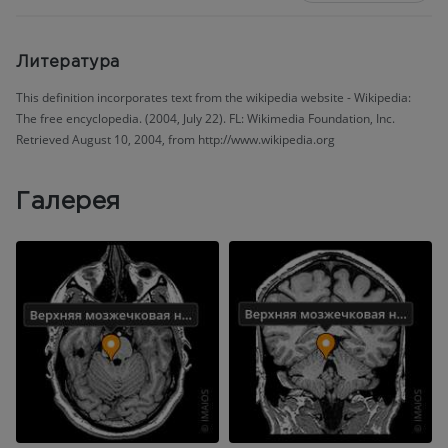
Литература
This definition incorporates text from the wikipedia website - Wikipedia:
The free encyclopedia. (2004, July 22). FL: Wikimedia Foundation, Inc.
Retrieved August 10, 2004, from http://www.wikipedia.org
Галерея