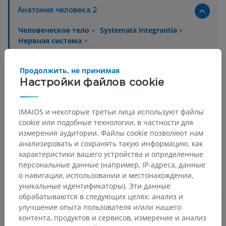
Анатомия человека 2
Человеческое тело
>
Systemata integrantia
>
Нервная система
>
Периферическая нервная система
>
Plexus nervosi
Продолжить, не принимая
Настройки файлов cookie
Основные структуры:
Сплетение спинномозговых нервов
Автономное сплетение
IMAIOS и некоторые третьи лица используют файлы
cookie или подобные технологии, в частности для
измерения аудитории. Файлы cookie позволяют нам
анализировать и сохранять такую информацию, как
Нейроанатомия человека
характеристики вашего устройства и определенные
персональные данные (например, IP-адреса, данные
о навигации, использовании и местонахождении,
уникальные идентификаторы). Эти данные
Переводы
обрабатываются в следующих целях: анализ и
улучшение опыта пользователя и/или нашего
контента, продуктов и сервисов, измерение и анализ