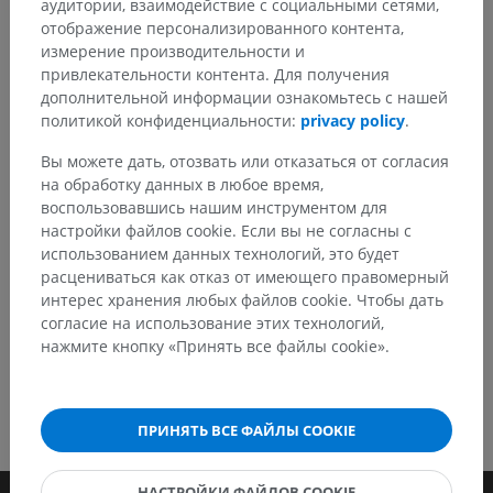
аудитории, взаимодействие с социальными сетями,
отображение персонализированного контента,
Заметили ошибку?
измерение производительности и
Не стесняйтесь предложить поправку, свою версию
привлекательности контента. Для получения
перевода или решение по улучшению контента.
дополнительной информации ознакомьтесь с нашей
политикой конфиденциальности:
privacy policy
.
Сообщить об ошибке
Вы можете дать, отозвать или отказаться от согласия
на обработку данных в любое время,
воспользовавшись нашим инструментом для
СКАЧАТЬ ПРИЛОЖЕНИЕ
настройки файлов cookie. Если вы не согласны с
использованием данных технологий, это будет
расцениваться как отказ от имеющего правомерный
интерес хранения любых файлов cookie. Чтобы дать
согласие на использование этих технологий,
нажмите кнопку «Принять все файлы cookie».
ПРИНЯТЬ ВСЕ ФАЙЛЫ COOKIE
НАСТРОЙКИ ФАЙЛОВ COOKIE