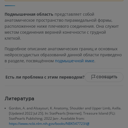
Подмышечная область
представляет собой
анатомическое пространство пирамидальной формы,
расположенное ниже плечевого соединения. Она служит
местом соединения верхней конечности с грудной
клеткой.
Подробное описание анатомических границ и основных
нейрососудистых образований данной области приведено
в разделе, посвящённом
подмышечной ямке
.
Есть ли проблема с этим переводом?
СООБЩИТЬ
Литература
Gordon, A. and Alsayouri, K. Anatomy, Shoulder and Upper Limb, Axilla.
[Updated 2022 Jul 25]. In: StatPearls [Internet]. Treasure Island (FL):
StatPearls Publishing; 2022 Jan-. Available from:
https://www.ncbi.nlm.nih.gov/books/NBK547723/