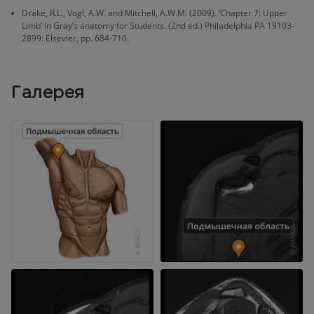
Drake, R.L., Vogl, A.W. and Mitchell, A.W.M. (2009). ‘Chapter 7: Upper
Limb’ in Gray’s anatomy for Students. (2nd ed.) Philadelphia PA 19103-
2899: Elsevier, pp. 684-710.
Галерея