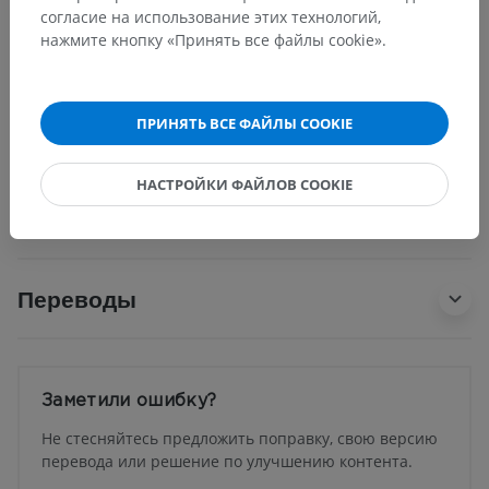
Сердечно-сосудистая система
>
Артерии
>
согласие на использование этих технологий,
Артерии головного мозга
>
нажмите кнопку «Принять все файлы cookie».
Базилярная артерия
>
Задняя мозговая артерия
>
Посткоммуникационная часть; сегмент Р2
>
Сегмент Р2
ПРИНЯТЬ ВСЕ ФАЙЛЫ COOKIE
Основные структуры:
Нет анатомических терминов,
НАСТРОЙКИ ФАЙЛОВ COOKIE
относящихся к этой части тела
Переводы
Заметили ошибку?
Не стесняйтесь предложить поправку, свою версию
перевода или решение по улучшению контента.