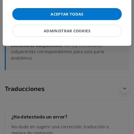
Anatomía sistémica
>
Sistema cardiovascular
>
Arterias
>
Arterias del encéfalo
>
Arteria basilar
>
ACEPTAR TODAS
Arteria cerebral posterior
>
Porción postcomunicante; Segmento P2
>
ADMINISTRAR COOKIES
Segmento P2P
Estructuras subyacentes:
No hay estructuras
subyacentes correspondientes para esta parte
anatómica
Traducciones
¿Ha detectado un error?
No dude en sugerir una corrección, traducción o
mejora de contenido.