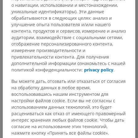
относящихся к этой части тела
о навигации, использовании и местонахождении,
уникальные идентификаторы). Эти данные
обрабатываются в следующих целях: анализ и
улучшение опыта пользователя и/или нашего
Нейроанатомия человека
контента, продуктов и сервисов, измерение и анализ
аудитории, взаимодействие с социальными сетями,
отображение персонализированного контента,
измерение производительности и
Переводы
привлекательности контента. Для получения
дополнительной информации ознакомьтесь с нашей
политикой конфиденциальности:
privacy policy
.
Заметили ошибку?
Вы можете дать, отозвать или отказаться от согласия
на обработку данных в любое время,
Не стесняйтесь предложить поправку, свою версию
воспользовавшись нашим инструментом для
перевода или решение по улучшению контента.
настройки файлов cookie. Если вы не согласны с
использованием данных технологий, это будет
Сообщить об ошибке
расцениваться как отказ от имеющего правомерный
интерес хранения любых файлов cookie. Чтобы дать
согласие на использование этих технологий,
нажмите кнопку «Принять все файлы cookie».
СКАЧАТЬ ПРИЛОЖЕНИЕ