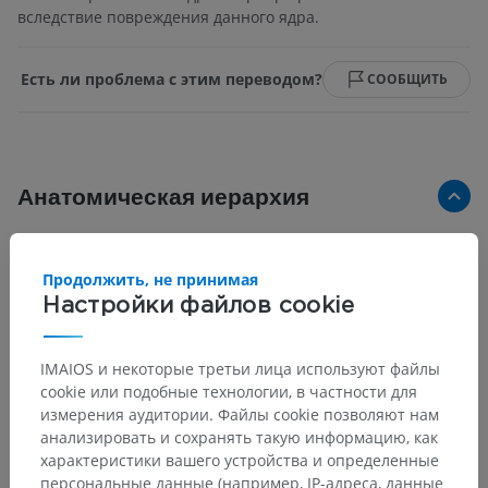
вследствие повреждения данного ядра.
Есть ли проблема с этим переводом?
СООБЩИТЬ
Анатомическая иерархия
Анатомия человека 1
Продолжить, не принимая
Настройки файлов cookie
Системная анатомия
>
Нервная система
>
Центральная нервная система
>
Головной мозг
>
Ромбовидный мозг
>
IMAIOS и некоторые третьи лица используют файлы
Задний мозг; мост и мозжечок
>
Мост
>
cookie или подобные технологии, в частности для
Покрышка моста
>
Белое вещество
>
измерения аудитории. Файлы cookie позволяют нам
Гипоталамо-спинномозговой путь
анализировать и сохранять такую информацию, как
характеристики вашего устройства и определенные
Основные структуры:
Нет анатомических терминов,
персональные данные (например, IP-адреса, данные