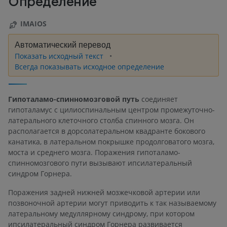
Определение
IMAIOS
Автоматический перевод
Показать исходный текст
Всегда показывать исходное определение
Гипоталамо-спинномозговой путь
соединяет
гипоталамус с цилиоспинальным центром промежуточно-
латерального клеточного столба спинного мозга. Он
располагается в дорсолатеральном квадранте бокового
канатика, в латеральном покрышке продолговатого мозга,
моста и среднего мозга. Поражения гипоталамо-
спинномозгового пути вызывают ипсилатеральный
синдром Горнера.
Поражения задней нижней мозжечковой артерии или
позвоночной артерии могут приводить к так называемому
латеральному медуллярному синдрому, при котором
ипсилатеральный синдром Горнера развивается