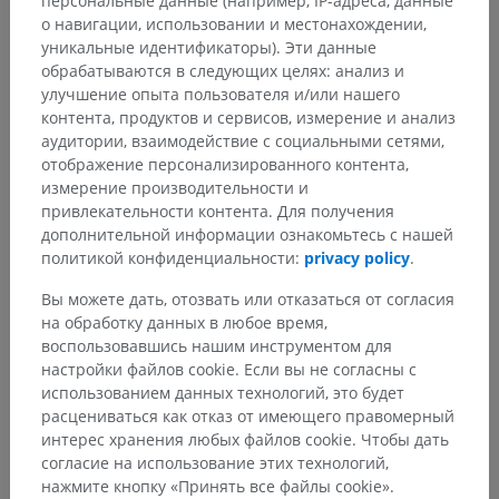
персональные данные (например, IP-адреса, данные
о навигации, использовании и местонахождении,
уникальные идентификаторы). Эти данные
обрабатываются в следующих целях: анализ и
Сравнительная анатомия
улучшение опыта пользователя и/или нашего
животных
контента, продуктов и сервисов, измерение и анализ
аудитории, взаимодействие с социальными сетями,
отображение персонализированного контента,
измерение производительности и
Переводы
привлекательности контента. Для получения
дополнительной информации ознакомьтесь с нашей
политикой конфиденциальности:
privacy policy
.
Вы можете дать, отозвать или отказаться от согласия
Заметили ошибку?
на обработку данных в любое время,
Не стесняйтесь предложить поправку, свою версию
воспользовавшись нашим инструментом для
перевода или решение по улучшению контента.
настройки файлов cookie. Если вы не согласны с
использованием данных технологий, это будет
Сообщить об ошибке
расцениваться как отказ от имеющего правомерный
интерес хранения любых файлов cookie. Чтобы дать
согласие на использование этих технологий,
нажмите кнопку «Принять все файлы cookie».
СКАЧАТЬ ПРИЛОЖЕНИЕ