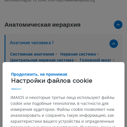
Retrieved August 10, 2004, from http://www.wikipedia.org
Анатомическая иерархия
Анатомия человека 1
Системная анатомия
>
Нервная система
>
Центральная нервная система
>
Головной мозг
>
Ромбовидный мозг
>
Задний мозг; мост и мозжечок
>
Мост
>
Продолжить, не принимая
Покрышка моста
>
Белое вещество
>
Настройки файлов cookie
Красноядерно-спинномозговой путь
Основные структуры:
Нет анатомических терминов,
IMAIOS и некоторые третьи лица используют файлы
относящихся к этой части тела
cookie или подобные технологии, в частности для
измерения аудитории. Файлы cookie позволяют нам
анализировать и сохранять такую информацию, как
характеристики вашего устройства и определенные
Нейроанатомия человека