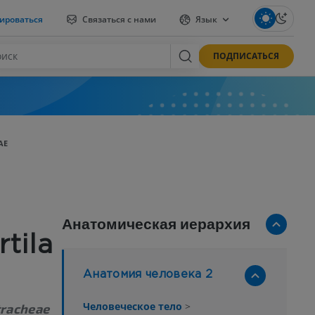
ироваться
Связаться с нами
Язык
ПОДПИСАТЬСЯ
AE
Анатомическая иерархия
tila
Анатомия человека 2
Человеческое тело
>
tracheae