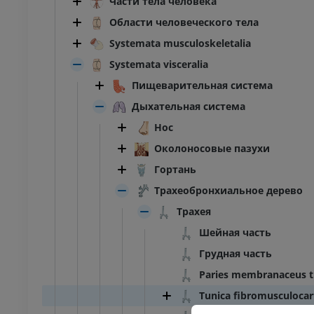
Части тела человека
Области человеческого тела
Systemata musculoskeletalia
Systemata visceralia
Пищеварительная система
Дыхательная система
Нос
Околоносовые пазухи
Гортань
Трахеобронхиальное дерево
Трахея
Шейная часть
Грудная часть
Paries membranaceus t
Tunica fibromusculocar
ПРЕДПЛЮСНА - СТОПА