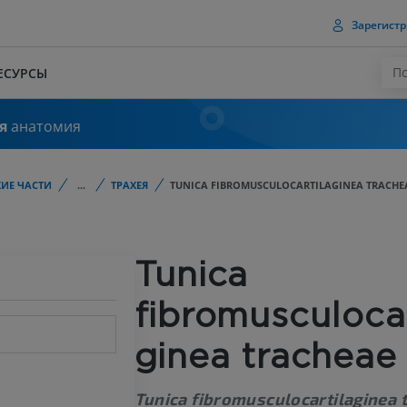
Зарегистр
ЕСУРСЫ
я
анатомия
ИЕ ЧАСТИ
...
ТРАХЕЯ
TUNICA FIBROMUSCULOCARTILAGINEA TRACHE
Tunica
fibromusculocar
ginea tracheae
Tunica fibromusculocartilaginea 