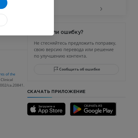
‹
›
афия
устава
дом?
Заметили ошибку?
ма
Не стесняйтесь предложить поправку,
свою версию перевода или решение
по улучшению контента.
юсны и
ела стопы
Сообщить об ошибке
ts of the
Clinical
1002/ca.20841.
СКАЧАТЬ ПРИЛОЖЕНИЕ
го отдела
CTA