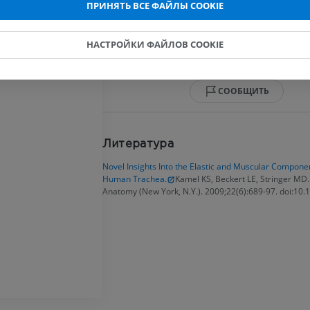
MPT
MPT
ПРИНЯТЬ ВСЕ ФАЙЛЫ COOKIE
Мышца трахеи
ПРЕМИУМ
ПРЕМИУМ
Кольцевые связки; связки трахеи
НАСТРОЙКИ ФАЙЛОВ COOKIE
Рентгенография
КТ-артрогр
верхней конечности
коленного с
Есть ли проблема с этим перево
Рентгенограммы
КТ артрограм
СООБЩИТЬ
ПРЕМИУМ
ПРЕМИУМ
Верхняя конечность
МРТ предпл
Иллюстрации
Литература
заднего отд
MPT
ПРЕМИУМ
Novel Insights Into the Elastic and Muscular Componen
ПРЕМИУМ
Human Trachea.
Kamel KS, Beckert LE, Stringer MD. 
Anatomy (New York, N.Y.). 2009;22(6):689-97. doi:10.
Ангиография артерий
верхней конечности
МРТ передне
Ангиография
стопы
MPT
БЕСПЛАТНО
ПРЕМИУМ
Visible Human Project
Фотографии
Lower limb 
KT
ПРЕМИУМ