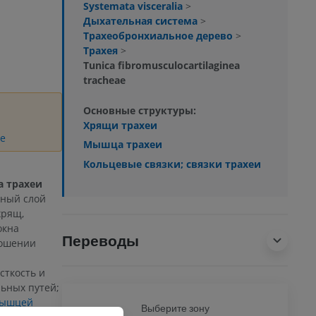
Systemata visceralia
>
Дыхательная система
>
Трахеобронхиальное дерево
>
Трахея
>
Tunica fibromusculocartilaginea
tracheae
Основные структуры:
Хрящи трахеи
е
Мышца трахеи
Кольцевые связки; связки трахеи
 трахеи
рный слой
хрящ,
окна
Переводы
ношении
сткость и
ьных путей;
ышцей
Ь
Выберите зону
ВСЕ Т