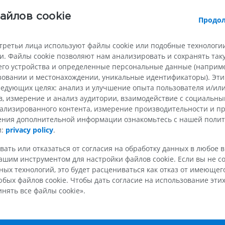
трахеи
(мышечная система) и фиброэласт
ae
мембраной. Волокнистая ткань присутствуе
e
айлов cookie
МРТ верхней
Нижняя кон
Продол
виде тонкого слоя на внутренней поверхн
Иллюстрации
конечности
так и в виде более толстого слоя на его н
MPT
ПРЕМИУМ
поверхности, сливаясь по краям колец. Та
третьи лица используют файлы cookie или подобные технологии
ПРЕМИУМ
формирует непрерывный, опорный и гибки
. Файлы cookie позволяют нам анализировать и сохранять та
позволяющий трахее противостоять спад
Рентгеногр
го устройства и определенные персональные данные (например
вместе с тем допускающий определённую
МРТ плечевого сустава
нижней кон
e
ьзовании и местонахождении, уникальные идентификаторы). Эт
MPT
Рентгеногра
подвижности и растяжимости во время ды
едующих целях: анализ и улучшение опыта пользователя и/или
глотания.
ПРЕМИУМ
БЕСПЛАТНО
в, измерение и анализ аудитории, взаимодействие с социальны
ализированного контента, измерение производительности и п
Фиброэластическая мембрана, являющаяс
чения дополнительной информации ознакомьтесь с нашей поли
МРТ запястья
МРТ нижней
данного слоя, содержит продольные эласт
и:
privacy policy
.
MPT
MPT
волокна и тесно связана с мышцей трахеи,
ПРЕМИУМ
ПРЕМИУМ
обусловливая эластичность и динамически
вать или отказаться от согласия на обработку данных в любое 
стенки трахеи. Сочетание хряща, волокнис
шим инструментом для настройки файлов cookie. Если вы не со
мышечной системы необходимо для механ
ых технологий, это будет расцениваться как отказ от имеюще
МРТ локтевого сустава
Hip MRI
целостности и функциональной адаптивно
MPT
MPT
бых файлов cookie. Чтобы дать согласие на использование этих
нять все файлы cookie».
ПРЕМИУМ
ПРЕМИУМ
Структуры-компоненты согласно TA2:
Хрящи трахеи
МРТ кисти
МРТ коленно