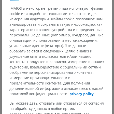
Cardiac gating
IMAIOS и некоторые третьи лица используют файлы
In the same way as with respiratory gating, cardiac gating
cookie или подобные технологии, в частности для
consists in synchronizing the TR with the cardiac cycle.
измерения аудитории. Файлы cookie позволяют нам
This reduces the cardiac motion artifacts and also allows
анализировать и сохранять такую информацию, как
for cine imaging of the cardiac movement.
характеристики вашего устройства и определенные
(See Cardiac MRI for more details about cardiac
персональные данные (например, IP-адреса, данные
triggering).
о навигации, использовании и местонахождении,
уникальные идентификаторы). Эти данные
обрабатываются в следующих целях: анализ и
улучшение опыта пользователя и/или нашего
контента, продуктов и сервисов, измерение и анализ
аудитории, взаимодействие с социальными сетями,
отображение персонализированного контента,
измерение производительности и
привлекательности контента. Для получения
дополнительной информации ознакомьтесь с нашей
политикой конфиденциальности:
privacy policy
.
Вы можете дать, отозвать или отказаться от согласия
на обработку данных в любое время,
воспользовавшись нашим инструментом для