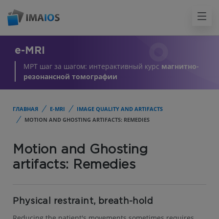
e-MRI
МРТ шаг за шагом: интерактивный курс
магнитно-
резонансной томографии
ГЛАВНАЯ
E-MRI
IMAGE QUALITY AND ARTIFACTS
MOTION AND GHOSTING ARTIFACTS: REMEDIES
Motion and Ghosting
artifacts: Remedies
Physical restraint, breath-hold
Reducing the patient's movements sometimes requires