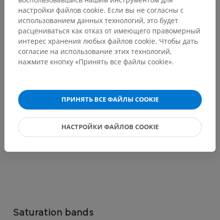
Phase-encode and frequency-encode
настройки файлов cookie. Если вы не согласны с
directions swap
использованием данных технологий, это будет
расцениваться как отказ от имеющего правомерный
Swapping the phase-encode and frequency-encode
интерес хранения любых файлов cookie. Чтобы дать
directions can be useful to move the motion artifacts away
согласие на использование этих технологий,
from the region of interest.
нажмите кнопку «Принять все файлы cookie».
ПРИНЯТЬ ВСЕ ФАЙЛЫ COOKIE
НАСТРОЙКИ ФАЙЛОВ COOKIE
Saturation bands