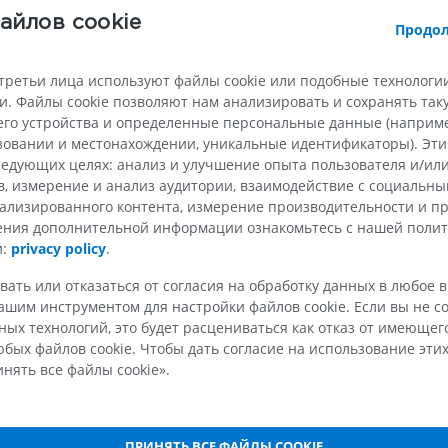
Лошадь - Остеология
Мышь - Всё 
айлов cookie
Продол
Иллюстрации
KT
ПРЕМИУМ
БЕСПЛАТНО
третьи лица используют файлы cookie или подобные технологии
. Файлы cookie позволяют нам анализировать и сохранять та
Лошадь - Остеология
го устройства и определенные персональные данные (например
ый)
Рентгенограммы
ьзовании и местонахождении, уникальные идентификаторы). Эт
БЕСПЛАТНО
едующих целях: анализ и улучшение опыта пользователя и/или
в, измерение и анализ аудитории, взаимодействие с социальны
Лошадь - запястье
ализированного контента, измерение производительности и п
KT
чения дополнительной информации ознакомьтесь с нашей поли
ПРЕМИУМ
и:
privacy policy
.
вать или отказаться от согласия на обработку данных в любое 
Horse - Myology
шим инструментом для настройки файлов cookie. Если вы не со
Иллюстрации
ых технологий, это будет расцениваться как отказ от имеюще
ПРЕМИУМ
бых файлов cookie. Чтобы дать согласие на использование этих
нять все файлы cookie».
Лошадь − Палец
MPT
ПРЕМИУМ
ПРИНЯТЬ ВСЕ ФАЙЛЫ COOKIE