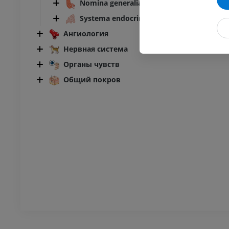
Nomina generalia
Systema endocrinum
Ангиология
Нервная система
Органы чувств
Общий покров