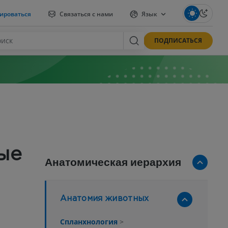
ироваться
Связаться с нами
Язык
ПОДПИСАТЬСЯ
ые
Анатомическая иерархия
Анатомия животных
Спланхнология
>