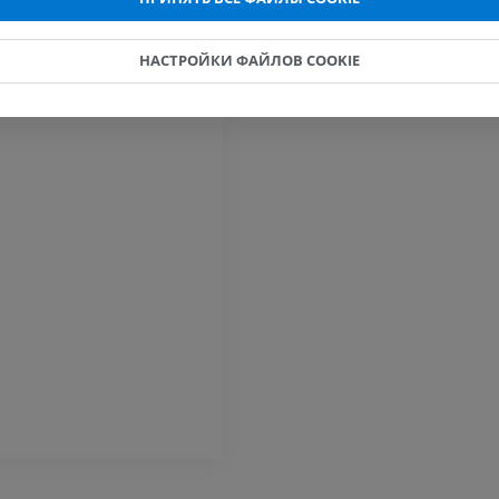
Horse - Finger and Hoof
НАСТРОЙКИ ФАЙЛОВ COOKIE
Иллюстрации
ПРЕМИУМ
Голова лошади
KT
ПРЕМИУМ
Лошадь — Зубы
Иллюстрации
БЕСПЛАТНО