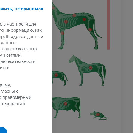
тело
жить, не принимая
, в частности для
кую информацию, как
, IP-адреса, данные
и данные
 нашего контента,
ми сетями,
ривлекательности
тикой
время,
гласны с
го правомерный
 технологий,