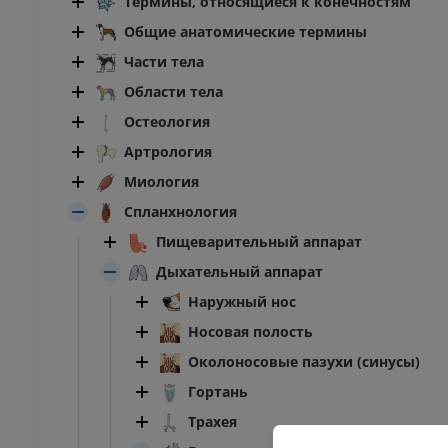
Термины, относящиеся к конечностям
Общие анатомические термины
Части тела
Области тела
Остеология
Артрология
Миология
Спланхнология
Пищеварительный аппарат
Дыхательный аппарат
Наружный нос
Носовая полость
Околоносовые пазухи (синусы)
Гортань
КРУПНЫЙ РОГАТЫЙ СКОТ
Трахея