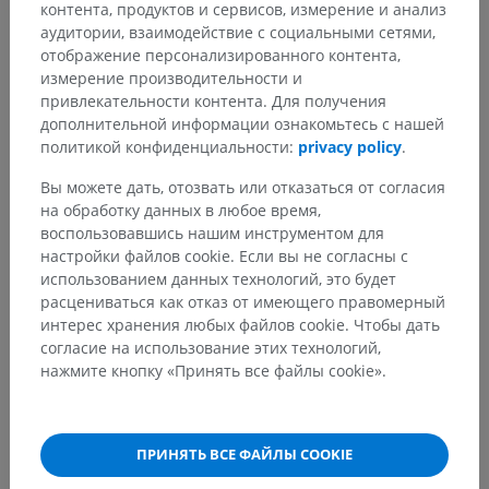
контента, продуктов и сервисов, измерение и анализ
аудитории, взаимодействие с социальными сетями,
отображение персонализированного контента,
измерение производительности и
Заметили ошибку?
привлекательности контента. Для получения
Не стесняйтесь предложить поправку, свою версию
дополнительной информации ознакомьтесь с нашей
перевода или решение по улучшению контента.
политикой конфиденциальности:
privacy policy
.
Вы можете дать, отозвать или отказаться от согласия
Сообщить об ошибке
на обработку данных в любое время,
воспользовавшись нашим инструментом для
настройки файлов cookie. Если вы не согласны с
СКАЧАТЬ ПРИЛОЖЕНИЕ
использованием данных технологий, это будет
расцениваться как отказ от имеющего правомерный
интерес хранения любых файлов cookie. Чтобы дать
согласие на использование этих технологий,
нажмите кнопку «Принять все файлы cookie».
ПРИНЯТЬ ВСЕ ФАЙЛЫ COOKIE