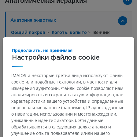
Анатомическая иерархия
Анатомия животных
Общий покров
>
Коготь, копыто
>
Венчик
Основные структуры:
Продолжить, не принимая
Венчик
Настройки файлов cookie
Эпидермис венчика
Основа кожи венчика
IMAIOS и некоторые третьи лица используют файлы
Подкожный слой венчика
cookie или подобные технологии, в частности для
измерения аудитории. Файлы cookie позволяют нам
анализировать и сохранять такую информацию, как
характеристики вашего устройства и определенные
персональные данные (например, IP-адреса, данные
Сравнительная анатомия человека
о навигации, использовании и местонахождении,
уникальные идентификаторы). Эти данные
обрабатываются в следующих целях: анализ и
Переводы
улучшение опыта пользователя и/или нашего